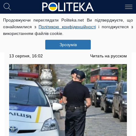
Продовжуючи переглядати Politeka.net Ви підтверджуєте, що
Йшов по трасі босоніж: дитина
ознайомилися з
Політикою конфіденційності
і погоджуєтеся з
після лікування вирішила пройти
використанням файлів cookie.
183 км до дому
Зрозумів
Хлопчика знайшли патрульні
13 серпня, 16:02
Читать на русском