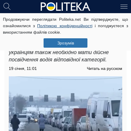
Продовжуючи переглядати Politeka.net Ви підтверджуєте, що
Українцям повідомили про нові
ознайомилися з
Політикою конфіденційності
і погоджуєтеся з
правила перетину кордону: без яких
використанням файлів cookie.
документів не пропустять
Зрозумів
Для безперешкодного перетину кордону
українцям також необхідно мати дійсне
посвідчення водія відповідної категорії.
19 січня, 11:01
Читать на русском