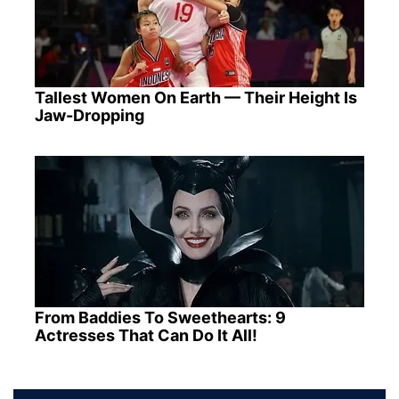
Tallest Women On Earth — Their Height Is
Jaw-Dropping
From Baddies To Sweethearts: 9
Actresses That Can Do It All!