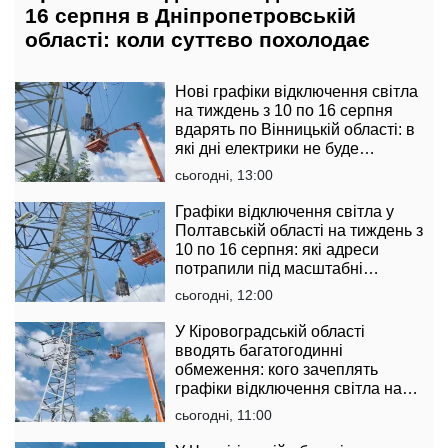
16 серпня в Дніпропетровській
області: коли суттєво похолодає
Нові графіки відключення світла
на тиждень з 10 по 16 серпня
вдарять по Вінницькій області: в
які дні електрики не буде
найдовше
сьогодні, 13:00
Графіки відключення світла у
Полтавській області на тиждень з
10 по 16 серпня: які адреси
потрапили під масштабні
обмеження
сьогодні, 12:00
У Кіровоградській області
вводять багатогодинні
обмеження: кого зачеплять
графіки відключення світла на
тиждень з 10 по 16 серпня
сьогодні, 11:00