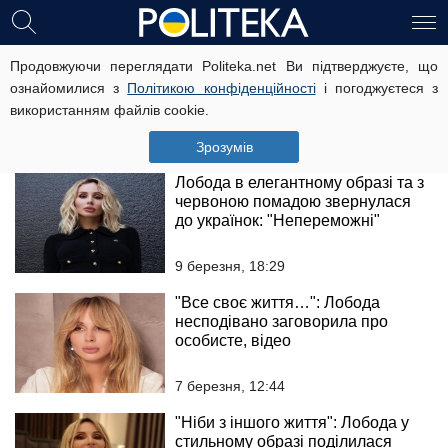
"Вона могла промовчати": кум
Продовжуючи переглядати Politeka.net Ви підтверджуєте, що
Лободи Анатолій Анатоліч
ознайомилися з
Політикою конфіденційності
і погоджуєтеся з
висловився про її позицію щодо
використанням файлів cookie.
України
10 березня, 04:50
Зрозумів
Лобода в елегантному образі та з
червоною помадою звернулася
до українок: "Непереможні"
9 березня, 18:29
"Все своє життя…": Лобода
несподівано заговорила про
особисте, відео
7 березня, 12:44
"Ніби з іншого життя": Лобода у
стильному образі поділилася