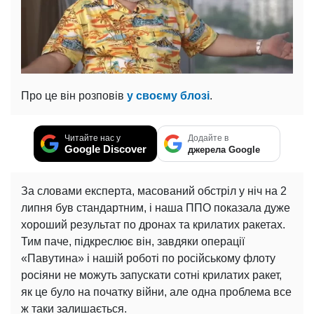
Про це він розповів
у своєму блозі
.
Читайте нас у
Додайте в
Google Discover
джерела Google
За словами експерта, масований обстріл у ніч на 2
липня був стандартним, і наша ППО показала дуже
хороший результат по дронах та крилатих ракетах.
Тим паче, підкреслює він, завдяки операції
«Павутина» і нашій роботі по російському флоту
росіяни не можуть запускати сотні крилатих ракет,
як це було на початку війни, але одна проблема все
ж таки залишається.