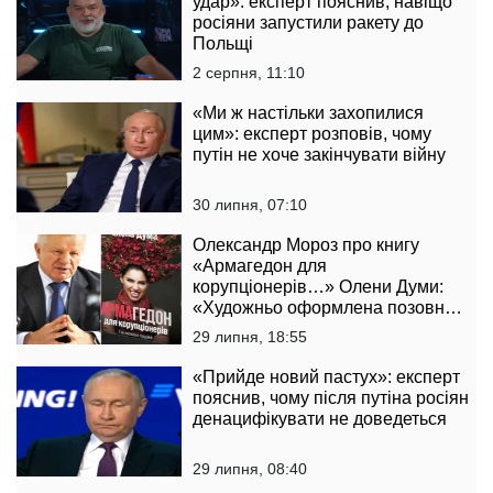
удар»: експерт пояснив, навіщо
росіяни запустили ракету до
Польщі
2 серпня, 11:10
«Ми ж настільки захопилися
цим»: експерт розповів, чому
путін не хоче закінчувати війну
30 липня, 07:10
Олександр Мороз про книгу
«Армагедон для
корупціонерів…» Олени Думи:
«Художньо оформлена позовна
заява до державної влади»
29 липня, 18:55
«Прийде новий пастух»: експерт
пояснив, чому після путіна росіян
денацифікувати не доведеться
29 липня, 08:40