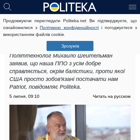
Продовжуючи переглядати Politeka.net Ви підтверджуєте, що
"Трамп, Рютте, де Patriot?", -
ознайомилися з
Політикою конфіденційності
і погоджуєтеся з
Михайло Шейтельман обурився,
використанням файлів cookie.
чому Україна досі не отримала
ракети
Зрозумів
Політтехнолог Михайло Шейтельман
заявив, що наша ППО з усім добре
справляється, окрім балістики, проти якої
США просто зобов'язані постачати нам
Patriot, повідомляє Politeka.
5 липня, 09:10
Читать на русском