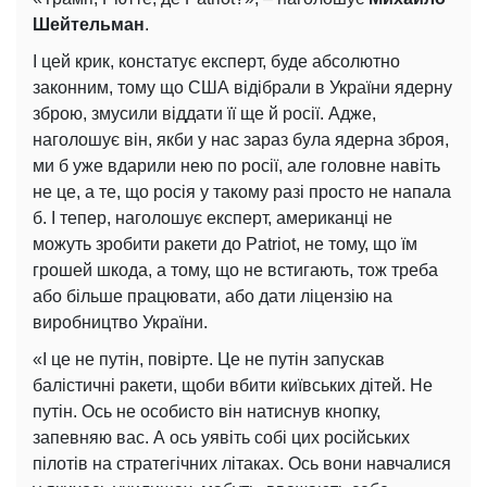
Шейтельман
.
І цей крик, констатує експерт, буде абсолютно
законним, тому що США відібрали в України ядерну
зброю, змусили віддати її ще й росії. Адже,
наголошує він, якби у нас зараз була ядерна зброя,
ми б уже вдарили нею по росії, але головне навіть
не це, а те, що росія у такому разі просто не напала
б. І тепер, наголошує експерт, американці не
можуть зробити ракети до Patriot, не тому, що їм
грошей шкода, а тому, що не встигають, тож треба
або більше працювати, або дати ліцензію на
виробництво України.
«І це не путін, повірте. Це не путін запускав
балістичні ракети, щоби вбити київських дітей. Не
путін. Ось не особисто він натиснув кнопку,
запевняю вас. А ось уявіть собі цих російських
пілотів на стратегічних літаках. Ось вони навчалися