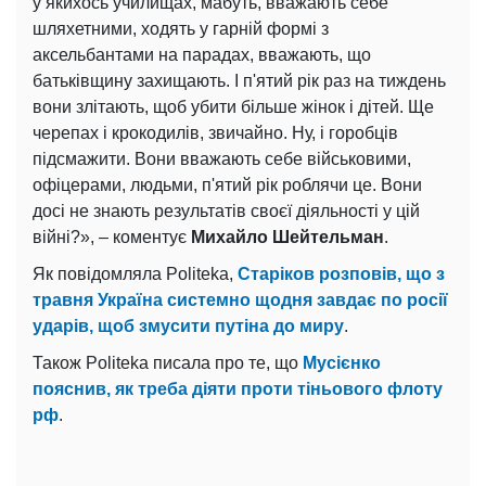
у якихось училищах, мабуть, вважають себе
шляхетними, ходять у гарній формі з
аксельбантами на парадах, вважають, що
батьківщину захищають. І п'ятий рік раз на тиждень
вони злітають, щоб убити більше жінок і дітей. Ще
черепах і крокодилів, звичайно. Ну, і горобців
підсмажити. Вони вважають себе військовими,
офіцерами, людьми, п'ятий рік роблячи це. Вони
досі не знають результатів своєї діяльності у цій
війні?», – коментує
Михайло Шейтельман
.
Як повідомляла Politeka,
Старіков розповів, що з
травня Україна системно щодня завдає по росії
ударів, щоб змусити путіна до миру
.
Також Politeka писала про те, що
Мусієнко
пояснив, як треба діяти проти тіньового флоту
рф
.