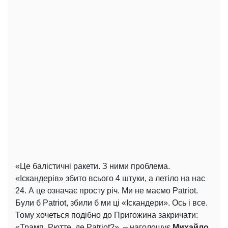
«Це балістичні ракети. З ними проблема.
«Іскандерів» збито всього 4 штуки, а летіло на нас
24. А це означає просту річ. Ми не маємо Patriot.
Були б Patriot, збили б ми ці «Іскандери». Ось і все.
Тому хочеться подібно до Пригожина закричати:
«Трамп, Рютте, де Patriot?», – наголошує
Михайло