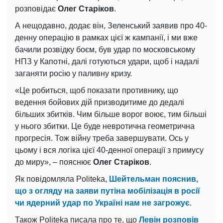
розповідає
Олег Старіков
.
А нещодавно, додає він, Зеленський заявив про 40-
денну операцію в рамках цієї ж кампанії, і ми вже
бачили розвідку боєм, був удар по московському
НПЗ у Капотні, далі готуються удари, щоб і надалі
заганяти росію у паливну кризу.
«Це робиться, щоб показати противнику, що
ведення бойових дій призводитиме до дедалі
більших збитків. Чим більше ворог воює, тим більші
у нього збитки. Це буде невротична геометрична
прогресія. Тож війну треба завершувати. Ось у
цьому і вся логіка цієї 40-денної операції з примусу
до миру», – пояснює
Олег Старіков
.
Як повідомляла Politeka,
Шейтельман пояснив,
що з огляду на заяви путіна мобілізація в росії
чи ядерний удар по Україні нам не загрожує
.
Також Politeka писала про те, що
Левін розповів