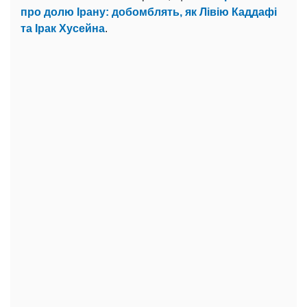
про долю Ірану: добомблять, як Лівію Каддафі
та Ірак Хусейна
.