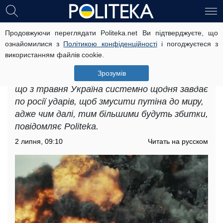
Продовжуючи переглядати Politeka.net Ви підтверджуєте, що
Чим більше ворог воює, тим більші
ознайомилися з
Політикою конфіденційності
і погоджуєтеся з
у нього збитки, – експерт про
використанням файлів cookie.
діпстрайки ЗСУ
Зрозумів
Військовий експерт Олег Старіков розповів,
що з травня Україна системно щодня завдає
по росії ударів, щоб змусити путіна до миру,
адже чим далі, тим більшими будуть збитки,
повідомляє Politeka.
2 липня, 09:10
Читать на русском