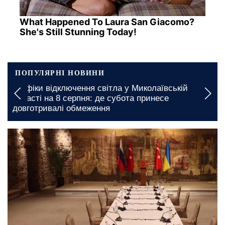
What Happened To Laura San Giacomo?
She's Still Stunning Today!
ПОПУЛЯРНІ НОВИНИ
аївській
Вводяться тривалі обмеження: в Херсон
несе
запроваджено нові графіки відключення
6 серпня, 10:10