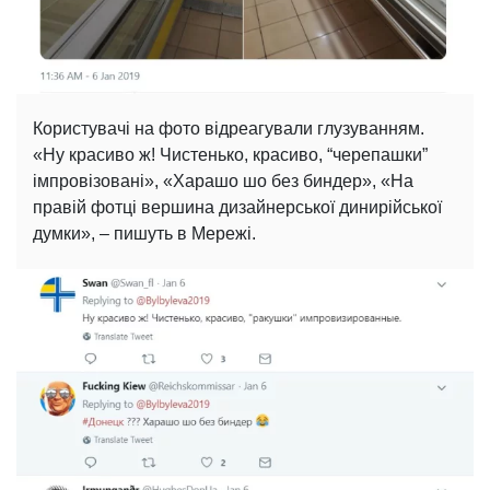
Користувачі на фото відреагували глузуванням.
«Ну красиво ж! Чистенько, красиво, “черепашки”
імпровізовані», «Харашо шо без биндер», «На
правій фотці вершина дизайнерської динирійської
думки», – пишуть в Мережі.