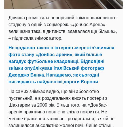
Дівчина розмістила новорічний знімок знаменитого
стадіону в одній з соцмереж. «Донбас Арена»
величезна така, в дитинстві здавалася ще більше»,
– підписала знімок автор.
Нещодавно також в інтернет-мережі з’явилися
фото стану «Донбас-арени», який більше
нагадує футбольне кладовищі. Відповідні
знімки опублікував італійський фотограф
Джорджо Бянка. Нагадаємо, як сьогодні
виглядають найдавніші дороги Європи.
На самих знімках видно, що він абсолютно
пустельний, а в роздягальнях висять постери з
Шахтарем за 2009 рік. Більш того, на «Донбас-
арені» практично повністю злізло покриття. Не
менше враження залишає і роздягальня, в якій не
залишилося абсолютно жодної речі. Лише стільці,