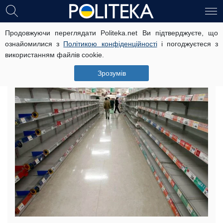
Продовжуючи переглядати Politeka.net Ви підтверджуєте, що
Похмурі фото з донецького
ознайомилися з
Політикою конфіденційності
і погоджуєтеся з
супермаркету: «мушлі в
використанням файлів cookie.
морозильниках»
Зрозумів
8 січня, 16:45
Читать на русском