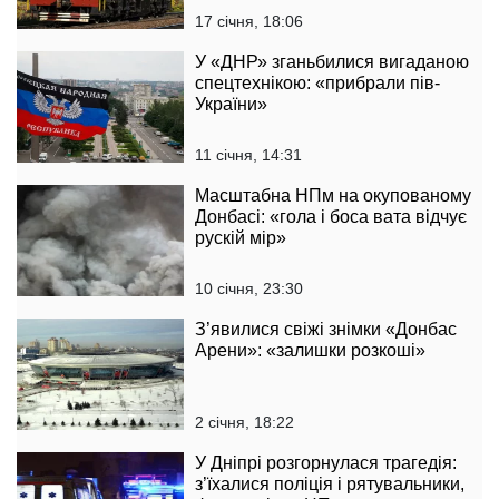
17 січня, 18:06
У «ДНР» зганьбилися вигаданою
спецтехнікою: «прибрали пів-
України»
11 січня, 14:31
Масштабна НПм на окупованому
Донбасі: «гола і боса вата відчує
рускій мір»
10 січня, 23:30
З’явилися свіжі знімки «Донбас
Арени»: «залишки розкоші»
2 січня, 18:22
У Дніпрі розгорнулася трагедія:
з’їхалися поліція і рятувальники,