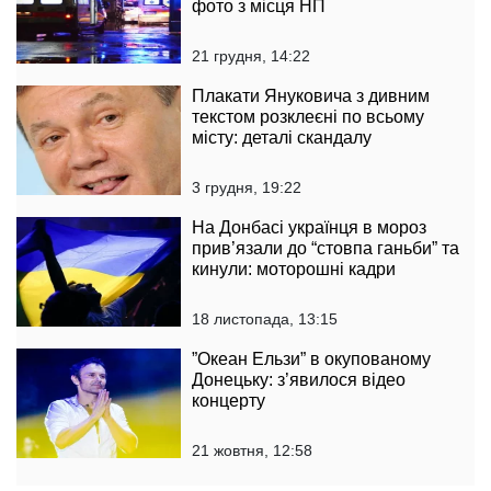
фото з місця НП
21 грудня, 14:22
Плакати Януковича з дивним
текстом розклеєні по всьому
місту: деталі скандалу
3 грудня, 19:22
На Донбасі українця в мороз
прив’язали до “стовпа ганьби” та
кинули: моторошні кадри
18 листопада, 13:15
”Океан Ельзи” в окупованому
Донецьку: з’явилося відео
концерту
21 жовтня, 12:58