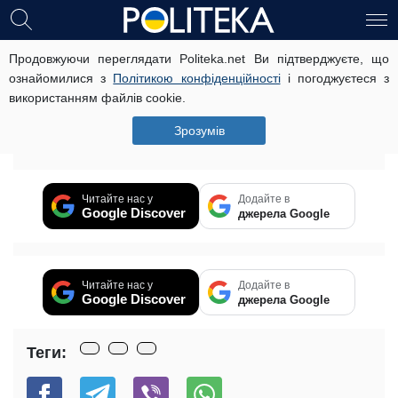
Продовжуючи переглядати Politeka.net Ви підтверджуєте, що
В “ДНР” на гранате подорвались
ознайомилися з
Політикою конфіденційності
і погоджуєтеся з
отец и трое детей
використанням файлів cookie.
6 липня, 18:16
Читать на русском
Зрозумів
Вибачте цей текст доступний тільки в “російська”.
Читайте нас у
Додайте в
Google Discover
джерела Google
Читайте нас у
Додайте в
Google Discover
джерела Google
Теги: