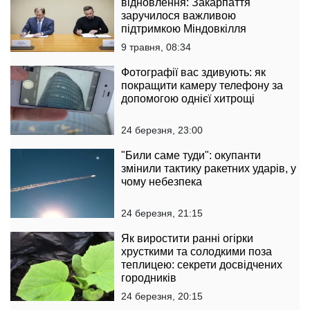
відновлення: Закарпаття
заручилося важливою
підтримкою Міндовкілля
9 травня, 08:34
Фотографії вас здивують: як
покращити камеру телефону за
допомогою однієї хитрощі
24 березня, 23:00
"Били саме туди": окупанти
змінили тактику ракетних ударів, у
чому небезпека
24 березня, 21:15
Як виростити ранні огірки
хрусткими та солодкими поза
теплицею: секрети досвідчених
городників
24 березня, 20:15