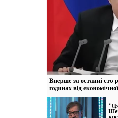
Вперше за останні сто р
годинах від економічно
"Ця
Шев
кре