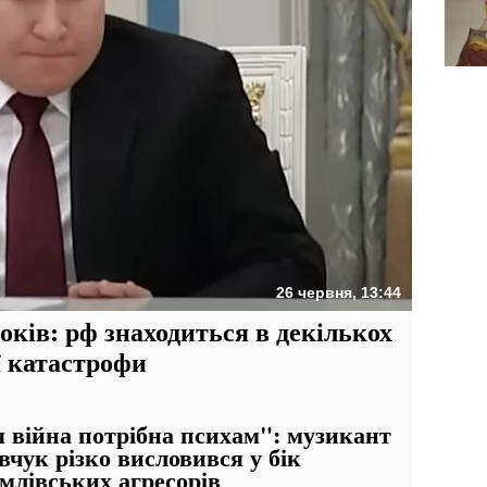
26 червня, 13:44
оків: рф знаходиться в декількох
ї катастрофи
 війна потрібна психам": музикант
чук різко висловився у бік
млівських агресорів