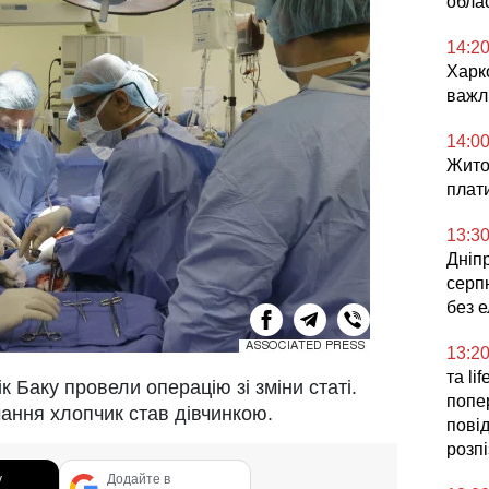
облас
14:2
Харк
важл
14:0
Жито
плат
13:3
Дніпр
серпн
без 
13:2
та li
ік Баку провели операцію зі зміни статі.
попе
учання хлопчик став дівчинкою.
повід
розп
у
Додайте в