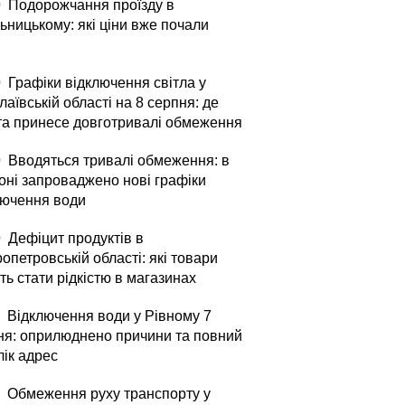
0
Подорожчання проїзду в
ьницькому: які ціни вже почали
0
Графіки відключення світла у
аївській області на 8 серпня: де
та принесе довготривалі обмеження
0
Вводяться тривалі обмеження: в
оні запроваджено нові графіки
лючення води
0
Дефіцит продуктів в
опетровській області: які товари
ь стати рідкістю в магазинах
Відключення води у Рівному 7
ня: оприлюднено причини та повний
лік адрес
Обмеження руху транспорту у