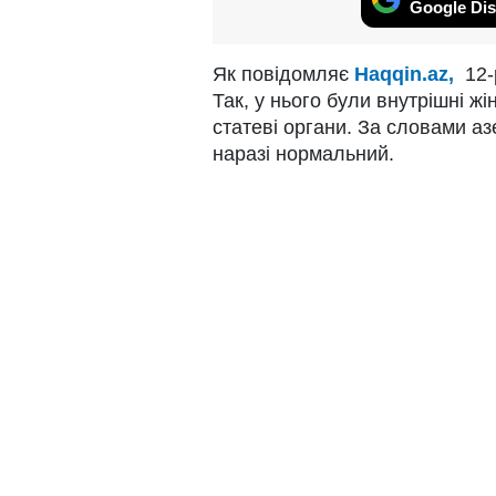
Google Dis
Як повідомляє
Haqqin.az,
12-р
Так, у нього були внутрішні жін
статеві органи. За словами а
наразі нормальний.