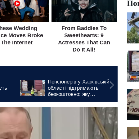
По
Пенсіонерів у Харківській
уть
області підтримають
безкоштовно: яку
гуманітарну допомогу
можна отримати