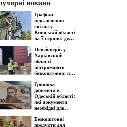
пулярні новини
Графіки
відключення
світла у
Київській області
на 7 серпня: де
варто бути
Пенсіонерів у
готовими до
Харківській
тривалих
області
незручностей
підтримають
безкоштовно: яку
У Вінницькій області на
Підвищен
гуманітарну
багато годин залишаться
комуналь
Грошова
допомогу можна
без світла: кому варто
Вінницькі
допомога в
отримати
бути готовими до графіків
можуть з
Одеській області:
відключення на 7 серпня
двічі
які документи
необхідні для
швидкого
Безкоштовні
отримання
продукти для