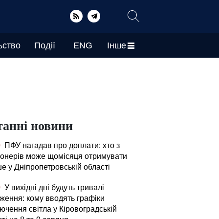
ьство
Події
ENG
Інше
танні новини
0
ПФУ нагадав про доплати: хто з
іонерів може щомісяця отримувати
е у Дніпропетровській області
0
У вихідні дні будуть тривалі
ження: кому вводять графіки
ючення світла у Кіровоградській