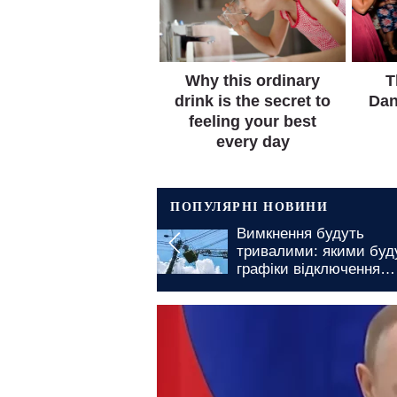
ПОПУЛЯРНІ НОВИНИ
продуктів в
Вимкнення будуть
кій області: що
тривалими: якими буд
я в зоні ризику
графіки відключення
світла у Запоріжжі на 7
серпня