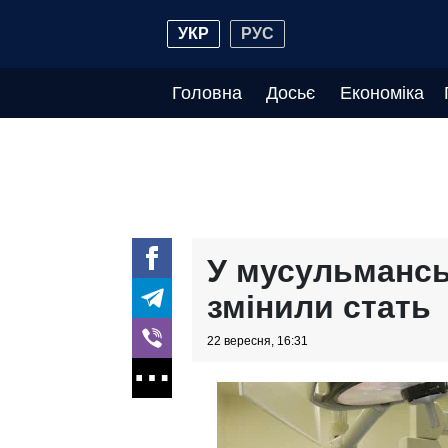
УКР
РУС
Головна
Досьє
Економіка
У мусульманськ
змінили стать
22 вересня, 16:31