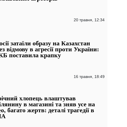
20 травня, 12:34
осії затаїли образу на Казахстан
ез відмову в агресії проти України:
Б поставила крапку
16 травня, 18:49
річний хлопець влаштував
ілянину в магазині та зняв усе на
ео, багато жертв: деталі трагедії в
ША