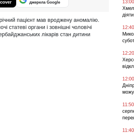
13:0
cover
джерела Google
Хмел
діяти
ічний пацієнт мав вроджену аномалію.
очі статеві органи і зовнішні чоловічі
12:4
зербайджанських лікарів стан дитини
Микол
субо
12:2
Херс
відк
12:0
Дніпр
можут
11:50
серп
пере
11:40