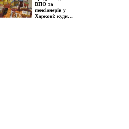
ВПО та
пенсіонерів у
Харкові: куди
звертатися для
отримання
життєво важливої
допомоги