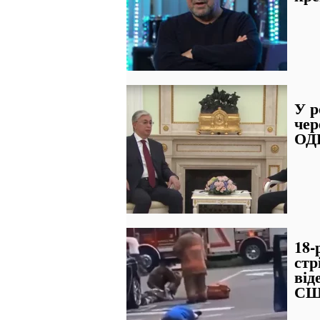
У р
чер
ОДК
18-
стр
від
С