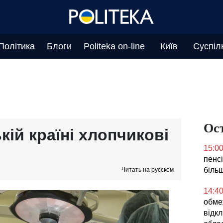
Політика
Блоги
Politeka on-line
Київ
Суспіл
Ос
ій країні хлопчикові
15:0
пенс
більш
Читать на русском
14:4
обме
відкл