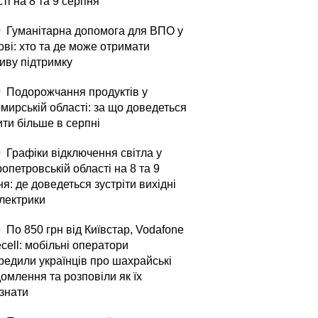
ті на 8 та 9 серпня
0
Гуманітарна допомога для ВПО у
ові: хто та де може отримати
иву підтримку
0
Подорожчання продуктів у
мирській області: за що доведеться
ити більше в серпні
0
Графіки відключення світла у
опетровській області на 8 та 9
я: де доведеться зустріти вихідні
електрики
0
По 850 грн від Київстар, Vodafone
fecell: мобільні оператори
редили українців про шахрайські
омлення та розповіли як їх
ізнати