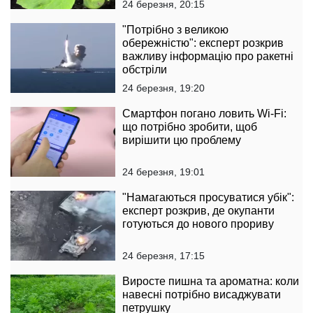
24 березня, 20:15
"Потрібно з великою
обережністю": експерт розкрив
важливу інформацію про ракетні
обстріли
24 березня, 19:20
Смартфон погано ловить Wi-Fi:
що потрібно зробити, щоб
вирішити цю проблему
24 березня, 19:01
"Намагаються просуватися убік":
експерт розкрив, де окупанти
готуються до нового прориву
24 березня, 17:15
Виросте пишна та ароматна: коли
навесні потрібно висаджувати
петрушку