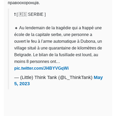
правоохоронців.
❗️ [ 🇷🇸 SERBIE ]
🔸️ Au lendemain de la tragédie qui a frappé une
école de la capitale serbe, une personne a
ouvert le feu à l'arme automatique à Dubona, un
village situé à une quarantaine de kilomètres de
Belgrade. Le bilan de la fusillade est lourd, au
moins 8 personnes ont…
pic.twitter.com/Jl4BYVGqWi
— (Little) Think Tank (@L_ThinkTank)
May
5, 2023