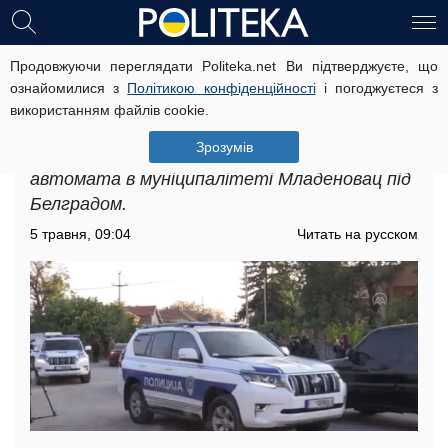
Продовжуючи переглядати Politeka.net Ви підтверджуєте, що
Тіла лежать на дорозі: 21-річний
ознайомилися з
Політикою конфіденційності
і погоджуєтеся з
хлопець влаштував бійню та досі
використанням файлів cookie.
не спійманий, кадри з місця трагедії
Зрозумів
21-річний хлопець відкрив вогонь із
автомата в муніципалітеті Младеновац під
Белградом.
5 травня, 09:04
Читать на русском