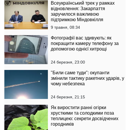
Всеукраїнський трек у рамках
відновлення: Закарпаття
заручилося важливою
підтримкою Міндовкілля
9 травня, 08:34
Фотографії вас здивують: як
покращити камеру телефону за
допомогою однієї хитрощі
24 березня, 23:00
"Били саме туди": окупанти
змінили тактику ракетних ударів, у
чому небезпека
24 березня, 21:15
Як виростити ранні огірки
хрусткими та солодкими поза
теплицею: секрети досвідчених
городників