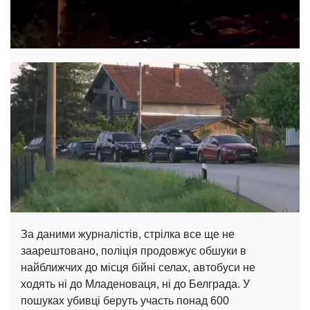
За даними журналістів, стрілка все ще не
заарештовано, поліція продовжує обшуки в
найближчих до місця бійні селах, автобуси не
ходять ні до Младеноваця, ні до Белграда. У
пошуках убивці беруть участь понад 600