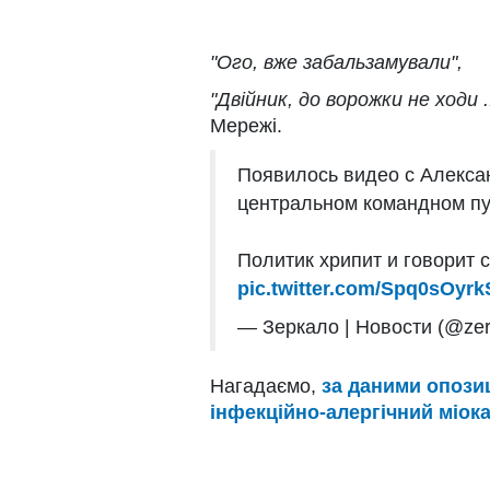
"Ого, вже забальзамували",
"Двійник, до ворожки не ходи ..
Мережі.
Появилось видео с Алекса
центральном командном пу
Политик хрипит и говорит 
pic.twitter.com/Spq0sOyrk
— Зеркало | Новости (@zer
Нагадаємо,
за даними опозиц
інфекційно-алергічний міока