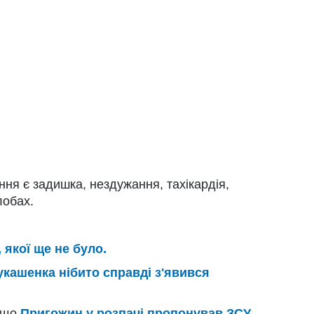
я є задишка, нездужання, тахікардія,
лобах.
 якої ще не було.
укашенка нібито справді з'явився
, що
Пригожин у розпачі пропонував ЗСУ