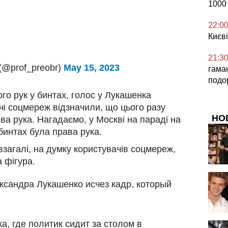
1000
22:0
Києві
21:3
@prof_preobr)
May 15, 2023
гаман
подо
го рук у бинтах, голос у Лукашенка
чі соцмереж відзначили, що цього разу
НО
а рука. Нагадаємо, у Москві на параді на
бинтах була права рука.
загалі, на думку користувачів соцмереж,
 фігура.
ксандра Лукашенко исчез кадр, который
а, где политик сидит за столом в