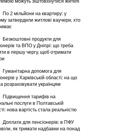
лемою можуть зіштовхнутися жителі
5
По 2 мільйони на квартиру: у
ому затвердили житлові ваучери, хто
римає
0
Безкоштовні продукти для
онерів та ВПО у Дніпрі: що треба
ити в першу чергу, щоб отримати
ри
0
Гуманітарна допомога для
онерів у Харківській області: на що
а розраховувати українцям
0
Підвищення тарифів на
нальні послуги в Полтавській
ті: нова вартість стала реальністю
0
Доплати для пенсіонерів: в ПФУ
овіли, як тримати надбавки на понад