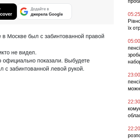
проб
у
Додайте в
cover
05:2
джерела Google
Рівн
їх от
е в Москве был с забинтованной правой
05:0
пенсі
икто не видел.
зроб
ко официально показали. Выбудете
набо
ыл с забинтованной левой рукой.
23:0
i
пенсі
можн
22:3
кому
облас
22:2
розп