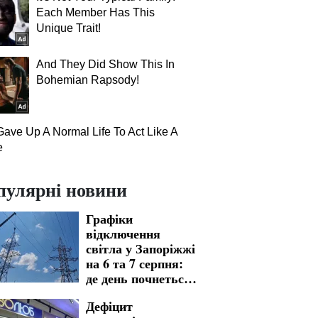
Each Member Has This
Unique Trait!
And They Did Show This In
Bohemian Rapsody!
ave Up A Normal Life To Act Like A
e
пулярні новини
Графіки
відключення
світла у Запоріжжі
на 6 та 7 серпня:
де день почнеться
без
Дефіцит
електропостачання