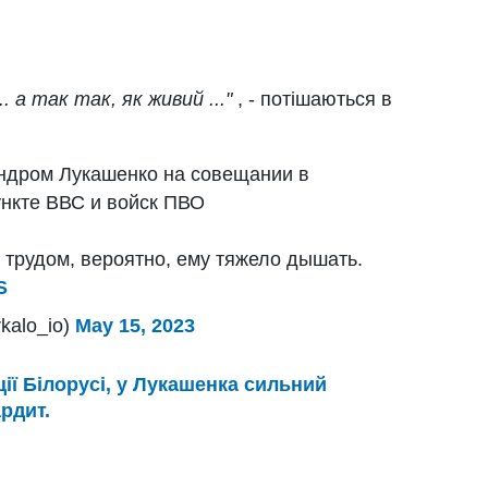
. а так так, як живий ..."
, - потішаються в
ндром Лукашенко на совещании в
нкте ВВС и войск ПВО
с трудом, вероятно, ему тяжело дышать.
S
kalo_io)
May 15, 2023
ії Білорусі, у Лукашенка сильний
рдит.