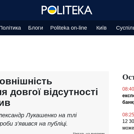
Політика
Блоги
Politeka on-line
Київ
Суспіл
Ос
зовнішність
я довгої відсутності
08:4
експ
ив
банк
лександр Лукашенко на тлі
08:2
12 30
оби з'явився на публіці.
може