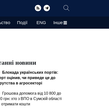
ьство
Події
ENG
Інше
танні новини
0
Блокада українських портів:
ерт оцінив, чи приведе це до
рутства в агросекторі
5
Грошова допомога від 10 800 до
0 грн: хто з ВПО в Сумскій області
 отримати кошти