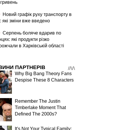
 гривень
0
Новий графік руху транспорту в
: які зміни вже введено
0
Серпень боляче вдарив по
цях: які продукти різко
рожчали в Харківській області
ВИНИ ПАРТНЕРІВ
Why Big Bang Theory Fans
Despise These 8 Characters
Remember The Justin
Timberlake Moment That
Defined The 2000s?
It's Not Your Typical Family: