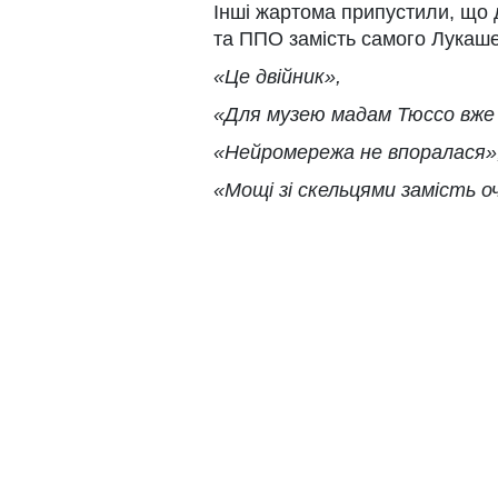
Інші жартома припустили, що
та ППО замість самого Лукаше
«Це двійник»,
«Для музею мадам Тюссо вже 
«Нейромережа не впоралася»
«Мощі зі скельцями замість о