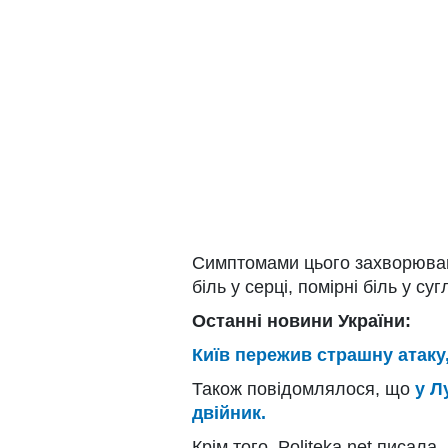
Симптомами цього захворюванн
біль у серці, помірні біль у суг
Останні новини України:
Київ пережив страшну атаку,
Також повідомлялося, що
у Л
двійник.
Крім того, Politeka.net писала