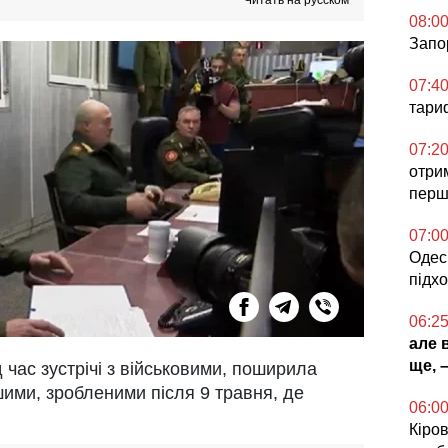
Читать на русском
08:0
Запо
07:4
тариф
07:2
отри
перш
07:0
Одесь
підх
06:2
але 
ще, 
 час зустрічі з військовими, поширила
ими, зробленими після 9 травня, де
06:0
Кіров