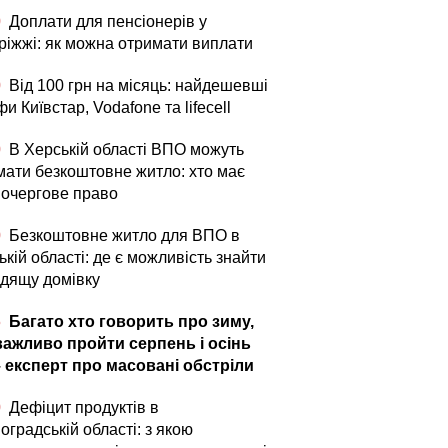
0
Доплати для пенсіонерів у
ріжжі: як можна отримати виплати
0
Від 100 грн на місяць: найдешевші
и Київстар, Vodafone та lifecell
0
В Херській області ВПО можуть
мати безкоштовне житло: хто має
очергове право
0
Безкоштовне житло для ВПО в
кій області: де є можливість знайти
одящу домівку
5
Багато хто говорить про зиму,
важливо пройти серпень і осінь
– експерт про масовані обстріли
0
Дефіцит продуктів в
оградській області: з якою