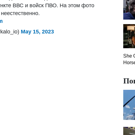
нкте ВВС и войск ПВО. На этом фото
 неестественно.
m
kalo_io)
May 15, 2023
She G
Hors
По