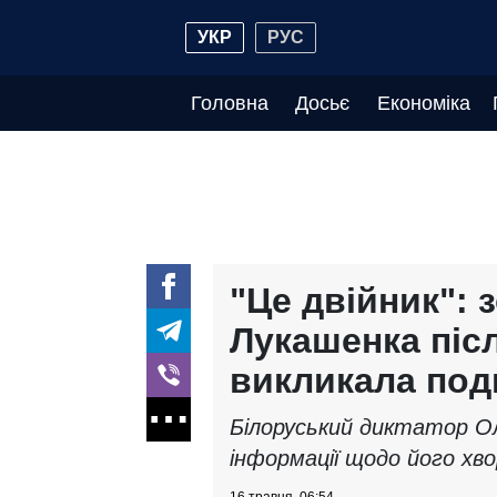
УКР
РУС
Головна
Досьє
Економіка
"Це двійник": 
Лукашенка післ
викликала под
Білоруський диктатор О
інформації щодо його хвор