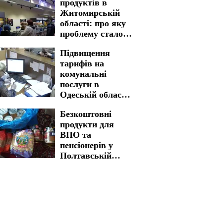
продуктів в
Житомирській
області: про яку
проблему стало
відомо
Підвищення
тарифів на
комунальні
послуги в
Одеській області:
ситуація з
Безкоштовні
вартістю
продукти для
змінилася
ВПО та
пенсіонерів у
Полтавській
області: як
отримати бажану
допомогу