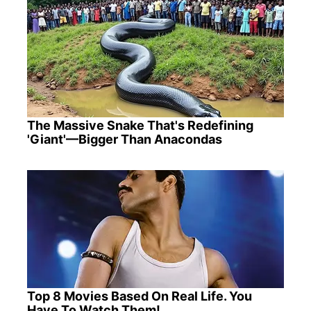
The Massive Snake That's Redefining
'Giant'—Bigger Than Anacondas
Top 8 Movies Based On Real Life. You
Have To Watch Them!