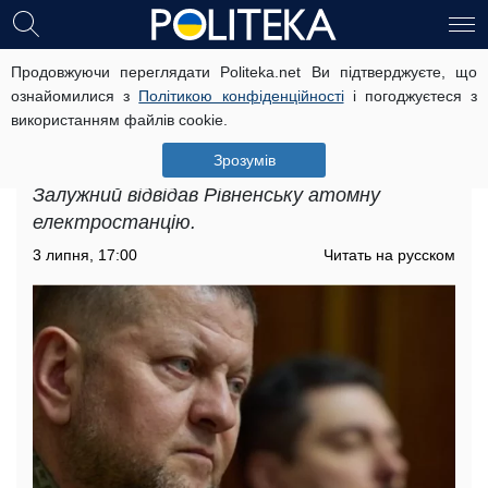
Продовжуючи переглядати Politeka.net Ви підтверджуєте, що
Залужний вдруге за останні дні
ознайомилися з
Політикою конфіденційності
і погоджуєтеся з
відвідав Рівненську АЕС:
використанням файлів cookie.
подробиці, відео
Зрозумів
Головнокомандувач української армії Валерій
Залужний відвідав Рівненську атомну
електростанцію.
3 липня, 17:00
Читать на русском