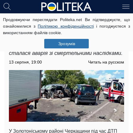
Продовжуючи переглядати Politeka.net Ви підтверджуєте, що
Масштабна трагедія на Черкащині:
ознайомилися з
Політикою конфіденційності
і погоджуєтеся з
з'явилися кадри з місця аварії та
використанням файлів cookie.
дані про загиблих
Зрозумів
У Черкаській області в неділю, 13 серпня,
сталася аварія зі смертельними наслідками.
13 серпня, 19:00
Читать на русском
У Золотоніському районі Черкащини під час ДТП