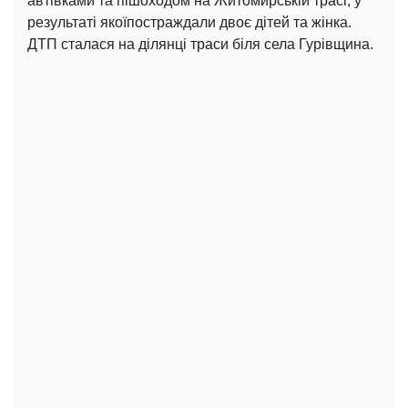
автівками та пішоходом на Житомирській трасі, у
результаті якоїпостраждали двоє дітей та жінка.
ДТП сталася на ділянці траси біля села Гурівщина.