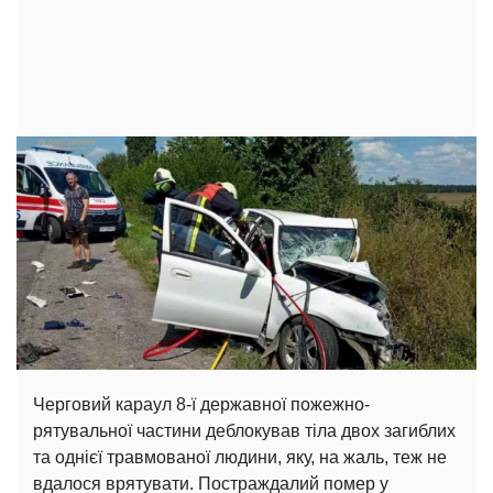
Черговий караул 8-ї державної пожежно-
рятувальної частини деблокував тіла двох загиблих
та однієї травмованої людини, яку, на жаль, теж не
вдалося врятувати. Постраждалий помер у