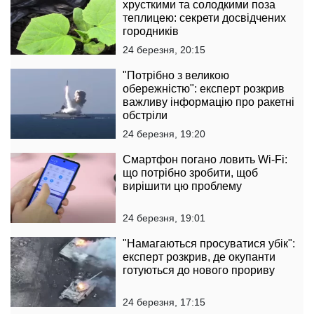
хрусткими та солодкими поза
теплицею: секрети досвідчених
городників
24 березня, 20:15
"Потрібно з великою
обережністю": експерт розкрив
важливу інформацію про ракетні
обстріли
24 березня, 19:20
Смартфон погано ловить Wi-Fi:
що потрібно зробити, щоб
вирішити цю проблему
24 березня, 19:01
"Намагаються просуватися убік":
експерт розкрив, де окупанти
готуються до нового прориву
24 березня, 17:15