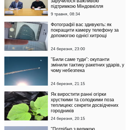
заручилося важливою
підтримкою Міндовкілля
9 травня, 08:34
Фотографії вас здивують: як
покращити камеру телефону за
допомогою однієї хитрощі
24 березня, 23:00
"Били саме туди": окупанти
змінили тактику ракетних ударів, у
чому небезпека
24 березня, 21:15
Як виростити ранні огірки
хрусткими та солодкими поза
теплицею: секрети досвідчених
городників
24 березня, 20:15
"Потрібно з великою