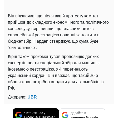
Він відзначив, що після акцій протесту комітет
прийшов до складного економічного та політичного
консенсусу, вирішивши, що власники авто з
європейської реєстрацією повинні заплатити в
бюджет збір. Нардеп стверджує, що сума буде
“символічною”.
Кірш також прокоментував пропозицію деяких
експертів вести спеціальний збір для машин із
іноземною реєстрацією, які перетинають
український кордон. Він вважає, що такий збір
обов’язково потрібно вводити для автомобілів із
РФ.
Джерело:
UBR
Читайте нас у
Додайте в
Google Discover
джерела Google