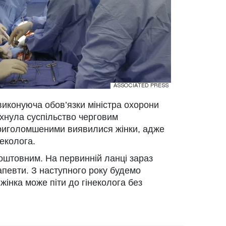
виконуюча обов’язки міністра охорони
хнула суспільство черговим
риголомшеними виявилися жінки, адже
неколога.
оштовним. На первинній ланці зараз
рапевти. З наступного року будемо
жінка може піти до гінеколога без