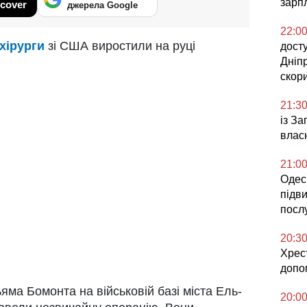
зарпл
cover
джерела Google
22:0
хірурги
зі США виростили на руці
досту
Дніп
скор
21:3
із З
влас
21:0
Одесь
підв
посл
20:3
Хрес
допо
ьяма Бомонта на військовій базі міста Ель-
20:0