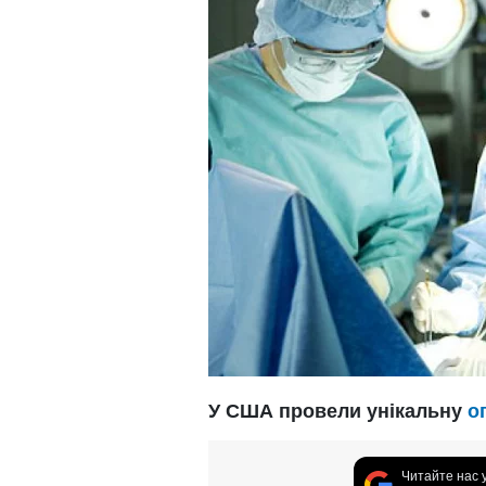
У США провели унікальну
о
Читайте нас 