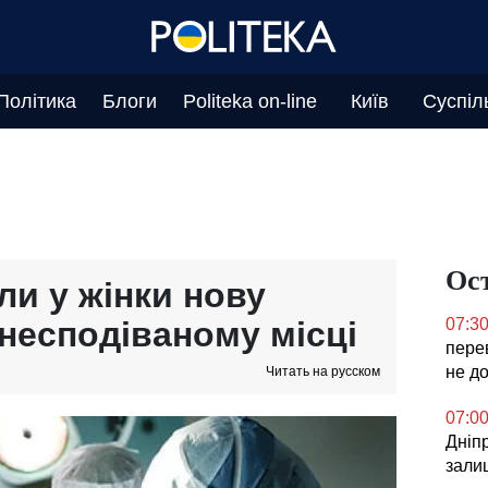
Політика
Блоги
Politeka on-line
Київ
Суспіл
Ос
ли у жінки нову
 несподіваному місці
07:3
перев
не д
Читать на русском
07:0
Дніпр
зали