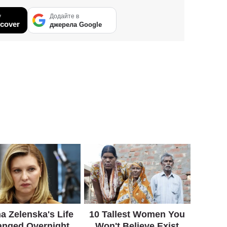
у
Додайте в
cover
джерела Google