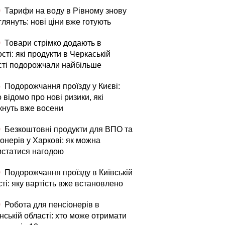
0
Тарифи на воду в Рівному знову
лянуть: нові ціни вже готують
0
Товари стрімко додають в
сті: які продукти в Черкаській
сті подорожчали найбільше
5
Подорожчання проїзду у Києві:
 відомо про нові ризики, які
кнуть вже восени
0
Безкоштовні продукти для ВПО та
онерів у Харкові: як можна
истатися нагодою
0
Подорожчання проїзду в Київській
ті: яку вартість вже встановлено
0
Робота для пенсіонерів в
нській області: хто може отримати