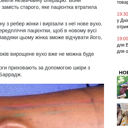
овели незвичайну операцію. Вони
това
замість старого, яке пацієнтка втратила
19:3
у Дні
у з ребер жінки і вирізали з неї нове вухо.
отри
ередпліччя пацієнтки, щоб в новому вусі
Завдяки цьому жінка зможе відчувати його,
19:0
.
для 
для 
років вирощене вухо вже не можна буде
урги приховають за допомогою шкіри з
НО
 Баррадж.