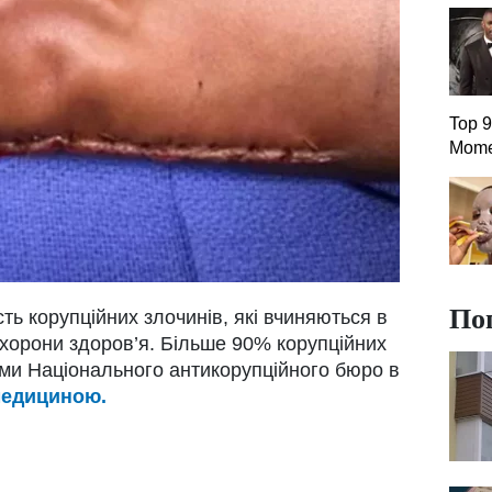
Top 9
Mome
По
ь корупційних злочинів, які вчиняються в
охорони здоров’я. Більше 90% корупційних
ами Національного антикорупційного бюро в
едициною.