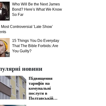
Who Will Be the Next James
Bond? Here's What We Know
So Far
 Most Controversial 'Late Show'
nts
15 Things You Do Everyday
That The Bible Forbids: Are
You Guilty?
пулярні новини
Підвищення
тарифів на
комунальні
послуги в
Полтавській
області: нова