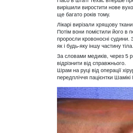
Пасо в штаті Техас вперше пр
вирішили виростити нове вухо 
ще багато років тому.
Лікарі вирізали хрящову тканин
Потім вони помістили його в п
проросли кровоносні судини. 
як і будь-яку іншу частину тіла
За словами медиків, через 5 
відрізнити від справжнього.
Шрам на руці від операції хір
передпліччя пацієнтки Шамікі