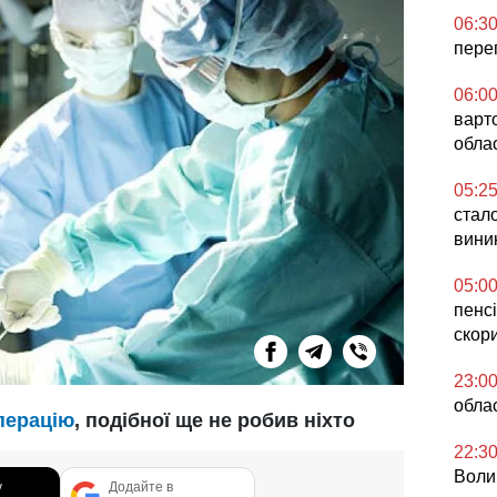
06:3
перег
06:0
варто
обла
05:2
стало
вини
05:0
пенсі
скор
23:0
облас
перацію
, подібної ще не робив ніхто
22:3
Воли
у
Додайте в