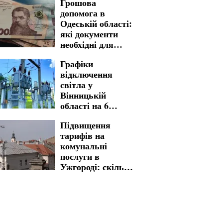
Грошова
вартість стала
допомога в
реальністю
Одеській області:
які документи
необхідні для
швидкого
Графіки
отримання
відключення
світла у
Вінницькій
області на 6
серпня: українців
Підвищення
попередили, де
тарифів на
будуть
комунальні
довготривалі
послуги в
обмеження
Ужгороді: скільки
доведеться
заплатити