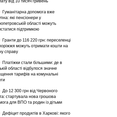
ату від 10 тисяч гривень
0
Гуманітарна допомога вже
пна: які пенсіонери у
ропетровській області можуть
истатися підтримкою
0
Гранти до 116 220 грн: переселенці
апоріжжя можуть отримати кошти на
ну справу
0
Платіжки стали більшими: де в
кій області відбулося значне
ищення тарифів на комунальні
уги
0
До 12 300 грн від Червоного
та: стартувала нова грошова
мога для ВПО та родин із дітьми
0
Дефіцит продуктів в Харкові: якого