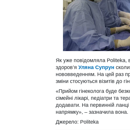
Як уже повідомляла Politeka, 
здоров’я
Уляна Супрун
сколи
нововведенням. На цей раз п
зміни стосуються візитів до гі
«Прийом гінеколога буде безк
сімейні лікарі, педіатри та те
додавати. На первинній ланці 
напрямку», – зазначила вона.
Джерело: Politeka