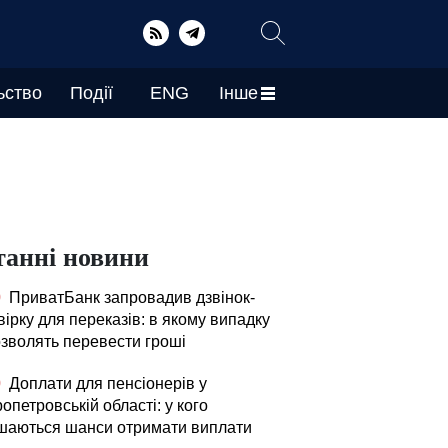
ьство
Події
ENG
Інше
танні новини
0
ПриватБанк запровадив дзвінок-
ірку для переказів: в якому випадку
озволять перевести гроші
0
Доплати для пенсіонерів у
опетровській області: у кого
шаються шанси отримати виплати