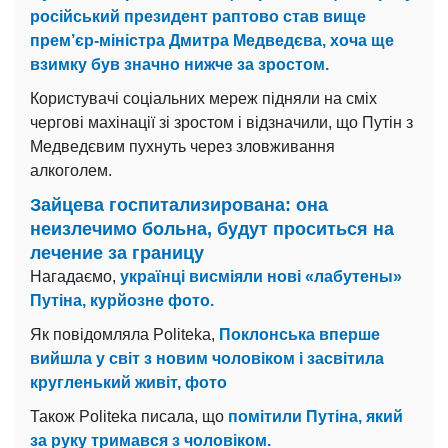
російський президент раптово став вище
прем’єр-міністра Дмитра Медведєва, хоча ще
взимку був значно нижче за зростом.
Користувачі соціальних мереж підняли на сміх
чергові махінації зі зростом і відзначили, що Путін з
Медведєвим пухнуть через зловживання
алкоголем.
Зайцева госпитализирована: она
неизлечимо больна, будут проситься на
лечение за границу
Нагадаємо,
українці висміяли нові «лабутены»
Путіна, курйозне фото.
Як повідомляла Politeka,
Поклонська вперше
вийшла у світ з новим чоловіком і засвітила
кругленький живіт, фото
Також Politeka писала, що
помітили Путіна, який
за руку тримався з чоловіком.