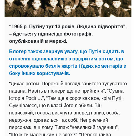
“1965 р. Путіну тут 13 років. Людина-підворіття”,
– йдеться у підписі до фотографії,
опублікованій в мережі.
Блогер також звернув увагу, що Путін сидить в
оточенні однокласників з відкритим ротом, що
спровокувало безліч жартів і їдких коментарів з
боку інших користувачів.
“Дихає ротом. Порожній погляд забитого тупуватого
пацана. Навіть в піонери ще не прийняли”, “Сумна
історія Росії …”, “Там ще в сорочках все, крім Путі.
Сумніваюся, що в класі його любили. Він
невисокий, голова висунута вперед і вниз, особа
недружня, одягається так собі. Неприємний
персонаж, в цілому. Типаж “невеликий гадeниш”,
“Що ж ти маленьким не здох?”, “Переконлива