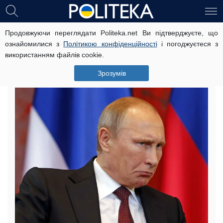
Продовжуючи переглядати Politeka.net Ви підтверджуєте, що
Аутизм або затримка в розвитку:
ознайомилися з
Політикою конфіденційності
і погоджуєтеся з
невідома фотографія Путіна
використанням файлів cookie.
спантеличила мережу
Зрозумів
12 жовтня, 08:11
Читать на русском