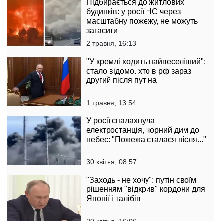
Підбирається до житлових
будинків: у росії НС через
масштабну пожежу, не можуть
загасити
2 травня, 16:13
"У кремлі ходить найвеселіший":
стало відомо, хто в рф зараз
другий після путіна
1 травня, 13:54
У росії спалахнула
електростанція, чорний дим до
небес: "Пожежа сталася після..."
30 квітня, 08:57
"Заходь - не хочу": путін своїм
рішенням "відкрив" кордони для
Японії і талібів