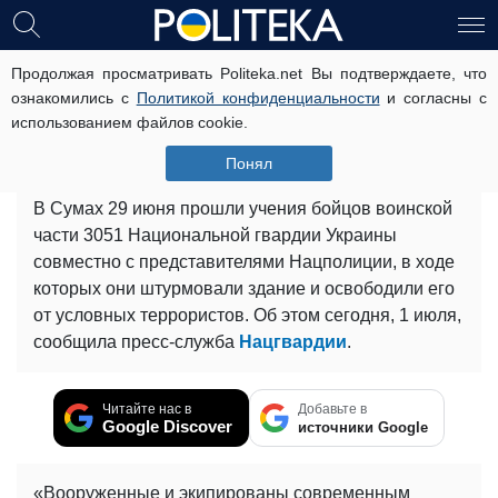
Продолжая просматривать Politeka.net Вы подтверждаете, что
В Сумах нацгвардейцы «взяли
ознакомились с
Политикой конфиденциальности
и согласны с
штурмом» здание
использованием файлов cookie.
обладминистрации (фото)
Понял
1 июля, 09:29
Читати українською
В Сумах 29 июня прошли учения бойцов воинской
части 3051 Национальной гвардии Украины
совместно с представителями Нацполиции, в ходе
которых они штурмовали здание и освободили его
от условных террористов. Об этом сегодня, 1 июля,
сообщила пресс-служба
Нацгвардии
.
Читайте нас в
Добавьте в
Google Discover
источники Google
«Вооруженные и экипированы современным