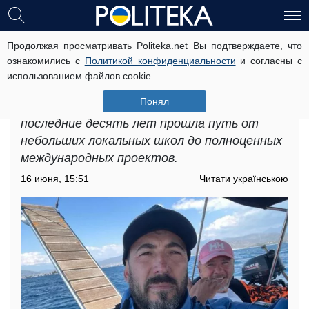
Продолжая просматривать Politeka.net Вы подтверждаете, что
Ветры Средиземноморья: 5
ознакомились с
Политикой конфиденциальности
и согласны с
украинских яхтенных школ,
использованием файлов cookie.
задающих европейские стандарты
Понял
Украинская яхтенная культура за
последние десять лет прошла путь от
небольших локальных школ до полноценных
международных проектов.
16 июня, 15:51
Читати українською