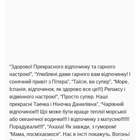
“Здорово! Прекрасного відпочинку та гарного
настрою!”, “Улюблені дами гарного вам відпочинку! І
сонячний привіт з Пітера”, “Таїсія, ви супер”, “Море,
Іспанія, відпочинок, як здорово все це!!!) Релаксу і
відмінного настрою!”, “Просто супер. Наші
прекрасні Таечка і Ніночка Данилівна”, “Чарівний
відпочинок!!! Що може бути краще теплої морської
або океанічної водички!!! І відпочинку з матусею!!!!!!!
Порадували!!!!”, “Ахаха! Як завжди, з гумором!
“Мама, посміхаємося”. Нас в інсті покажуть. Вогонь!