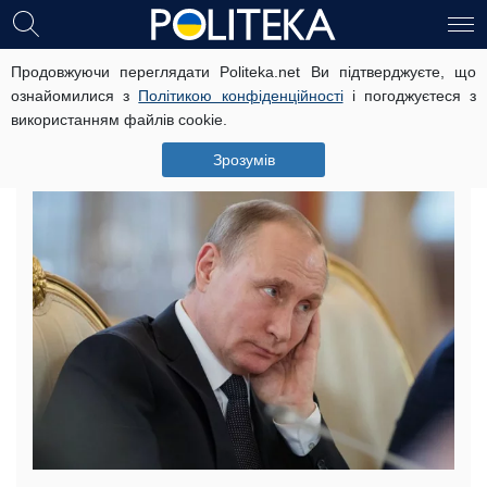
Продовжуючи переглядати Politeka.net Ви підтверджуєте, що
Улюблена запроданка Путіна
ознайомилися з
Політикою конфіденційності
і погоджуєтеся з
роздягнулась для відео в
використанням файлів cookie.
соцмережі
Зрозумів
21 серпня, 12:11
Читать на русском