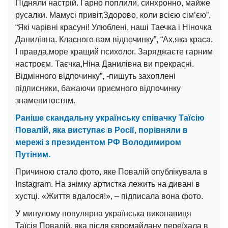
Підняли настрій. Гарно поплили, синхронно, майже
русалки. Мамусі привіт.Здорово, коли всією сім’єю”,
“Які чарівні красуні! Улюблені, наші Таечка і Ніночка
Данилівна. Класного вам відпочинку”, “Ах,яка краса.
І правда,море кращий психолог. Заряджаєте гарним
настроєм. Таєчка,Ніна Данилівна ви прекрасні.
Відмінного відпочинку”, -пишуть захоплені
підписники, бажаючи приємного відпочинку
знаменитостям.
Раніше скандальну українську співачку Таїсію
Повалій, яка виступає в Росії, порівняли в
мережі з президентом РФ Володимиром
Путіним.
Причиною стало фото, яке Повалій опублікувала в
Instagram. На знімку артистка лежить на дивані в
хустці. «Життя вдалося!», – підписала вона фото.
У минулому популярна українська виконавиця
Таїсія Повалій, яка після євромайдану переїхала в