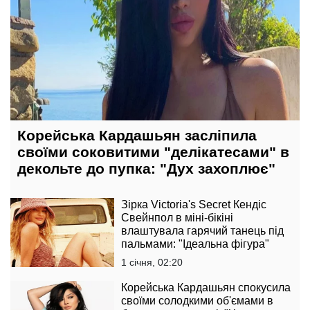
Корейська Кардашьян засліпила
своїми соковитими "делікатесами" в
декольте до пупка: "Дух захоплює"
Зірка Victoria's Secret Кендіс
Свейнпол в міні-бікіні
влаштувала гарячий танець під
пальмами: "Ідеальна фігура"
1 січня, 02:20
Корейська Кардашьян спокусила
своїми солодкими об'ємами в