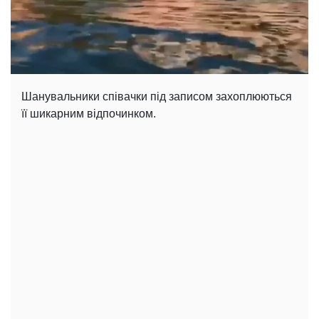
Шанувальники співачки під записом захоплюються
її шикарним відпочинком.