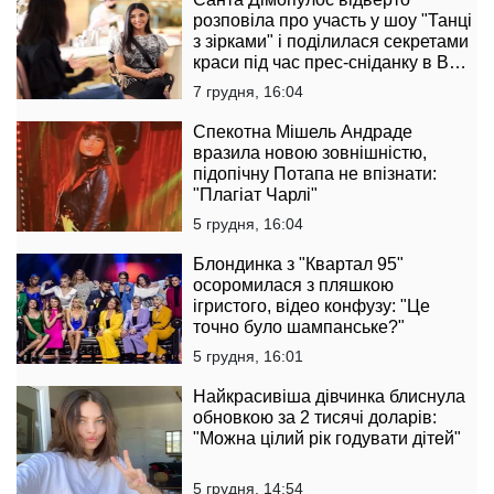
розповіла про участь у шоу "Танці
з зірками" і поділилася секретами
краси під час прес-сніданку в B
Boutique Bar
7 грудня, 16:04
Спекотна Мішель Андраде
вразила новою зовнішністю,
підопічну Потапа не впізнати:
"Плагіат Чарлі"
5 грудня, 16:04
Блондинка з "Квартал 95"
осоромилася з пляшкою
ігристого, відео конфузу: "Це
точно було шампанське?"
5 грудня, 16:01
Найкрасивіша дівчинка блиснула
обновкою за 2 тисячі доларів:
"Можна цілий рік годувати дітей"
5 грудня, 14:54