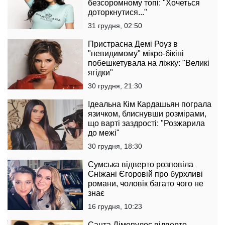
безсоромному топі: "Хочеться
доторкнутися..."
31 грудня, 02:50
Пристрасна Демі Роуз в
"невидимому" мікро-бікіні
побешкетувала на ліжку: "Великі
ягідки"
30 грудня, 21:30
Ідеальна Кім Кардашьян пограла
язичком, блиснувши розмірами,
що варті заздрості: "Розжарила
до межі"
30 грудня, 18:30
Сумська відверто розповіла
Сніжані Єгоровій про бурхливі
романи, чоловік багато чого не
знає
16 грудня, 10:23
Санта Дімопулос відверто