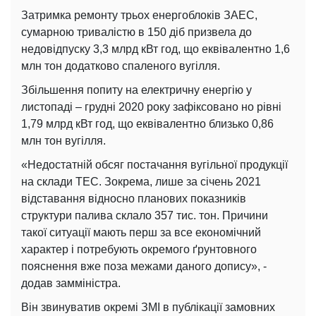
Затримка ремонту трьох енергоблоків ЗАЕС,
сумарною тривалістю в 150 діб призвела до
недовідпуску 3,3 млрд кВт год, що еквівалентно 1,6
млн тон додатково спаленого вугілля.
Збільшення попиту на електричну енергію у
листопаді – грудні 2020 року зафіксовано но рівні
1,79 млрд кВт год, що еквівалентно близько 0,86
млн тон вугілля.
«Недостатній обсяг постачання вугільної продукції
на склади ТЕС. Зокрема, лише за січень 2021
відставання відносно планових показників
структури палива склало 357 тис. тон. Причини
такої ситуації мають перш за все економічний
характер і потребують окремого ґрунтовного
пояснення вже поза межами даного допису», -
додав замміністра.
Він звинуватив окремі ЗМІ в публікації замовних