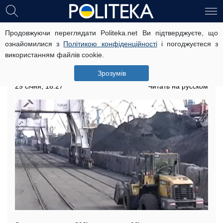
Продовжуючи переглядати Politeka.net Ви підтверджуєте, що
ЗМІ та політики розповсюджують
ознайомилися з
Політикою конфіденційності
і погоджуєтеся з
фейки щодо причин нехватки
використанням файлів cookie.
вугілля на державних ТЕС –
замміністра енергетики
Зрозумів
29 січня, 16:27
Читать на русском