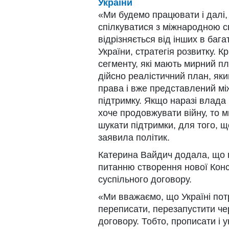
України
«Ми будемо працювати і далі, 
спілкуватися з міжнародною с
відрізняється від інших в бага
України, стратегія розвитку. К
сегменту, які мають мирний п
дійсно реалістичний план, як
права і вже представлений мі
підтримку. Якщо наразі влада
хоче продовжувати війну, то м
шукати підтримки, для того, 
заявила політик.
Катерина Вайдич додала, що 
питанню створення нової Конс
суспільного договору.
«Ми вважаємо, що Україні потр
переписати, перезапустити че
договору. Тобто, прописати і 