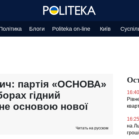
Політика
Блоги
Politeka on-line
Київ
Суспіл
Ос
ич: партія «ОСНОВА»
борах гідний
16:4
Рівне
ане основою нової
квар
16:2
на Ль
Читать на русском
грош