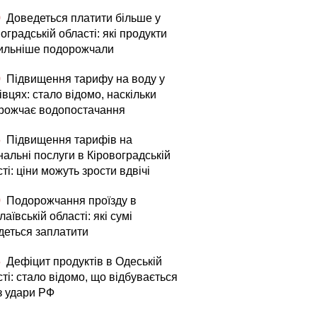
0
Доведеться платити більше у
оградській області: які продукти
ильніше подорожчали
0
Підвищення тарифу на воду у
вцях: стало відомо, наскільки
рожчає водопостачання
5
Підвищення тарифів на
альні послуги в Кіровоградській
ті: ціни можуть зрости вдвічі
0
Подорожчання проїзду в
аївській області: які сумі
деться заплатити
5
Дефіцит продуктів в Одеській
ті: стало відомо, що відбувається
з удари РФ