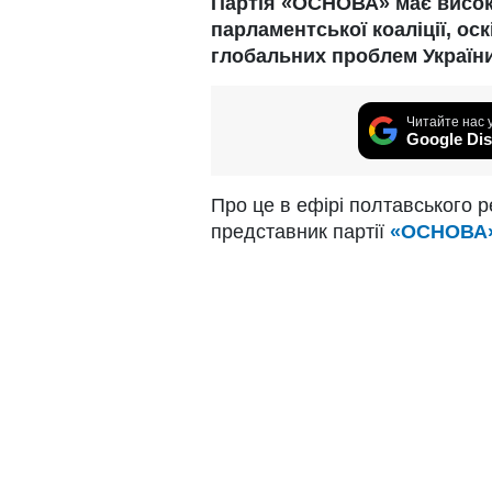
Партія «ОСНОВА» має високі
парламентської коаліції, ос
глобальних проблем Україн
Читайте нас 
Google Dis
Про це в ефірі полтавського 
представник партії
«ОСНОВА