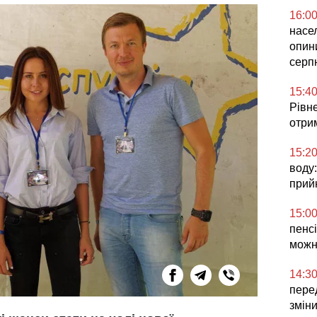
16:0
насел
опин
серп
15:4
Рівне
отри
15:2
воду:
прий
15:0
пенсі
можн
14:3
перед
змін