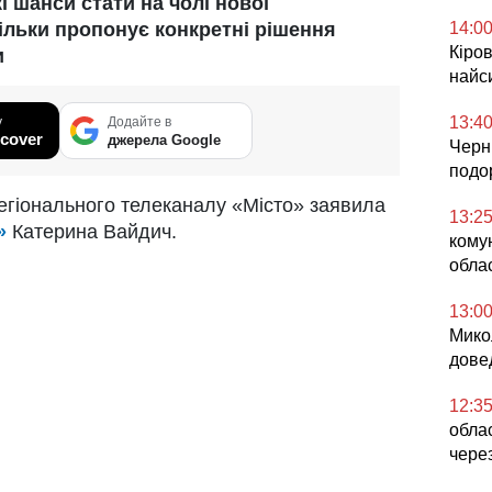
 шанси стати на чолі нової
14:0
кільки пропонує конкретні рішення
Кіров
и
найс
13:4
у
Додайте в
cover
джерела Google
Черні
подо
регіонального телеканалу «Місто» заявила
13:2
»
Катерина Вайдич.
комун
облас
13:0
Микол
дове
12:3
облас
чере