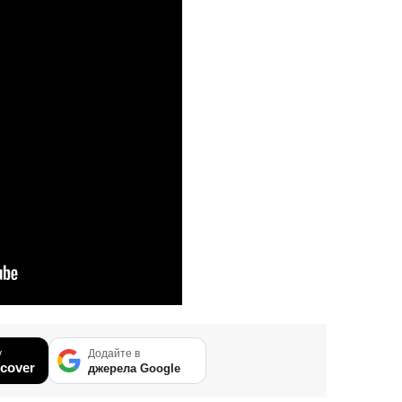
у
Додайте в
cover
джерела Google