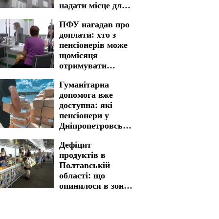
надати місце для
проживання
ПФУ нагадав про
доплати: хто з
пенсіонерів може
щомісяця
отримувати
більше у
Гуманітарна
Дніпропетровській
допомога вже
області
доступна: які
пенсіонери у
Дніпропетровській
області можуть
Дефіцит
скористатися
продуктів в
підтримкою
Полтавській
області: що
опинилося в зоні
ризику