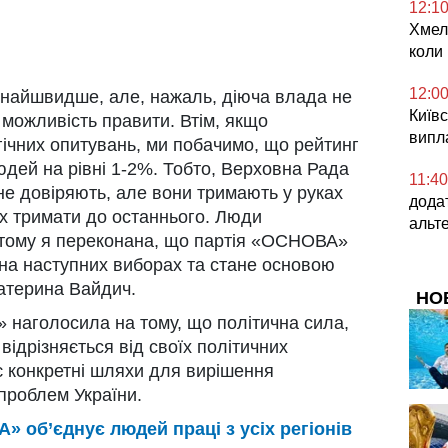
12:1
Хмел
коли
12:0
к найшвидше, але, нажаль, діюча влада не
Київс
 можливість правити. Втім, якщо
випл
ічних опитувань, ми побачимо, що рейтинг
юдей на рівні 1-2%. Тобто, Верховна Рада
11:40
не довіряють, але вони тримають у руках
дода
 їх тримати до останнього. Люди
альт
, тому я переконана, що партія «ОСНОВА»
на наступних виборах та стане основою
Катерина Вайдич.
НО
 наголосила на тому, що політична сила,
відрізняється від своїх політичних
ує конкретні шляхи для вирішення
 проблем України.
» об’єднує людей праці з усіх регіонів