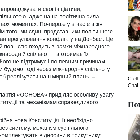
впроваджувати свої ініціативи,
пільнотою, адже наша політична сила
тьох моментах. По-перше у в нас є візія
рім того, ми єдині представники політичного
лан врегулювання конфлікту на Донбасі. Це
ий повністю входить в рамки міжнародного
жнародній спільноті та отримав їх
 його не підтримує і по певним причинам
и будемо тоді через міжнародну спільноту
щоб реалізувати наш мирний план», –
Clot
Chall
партія «ОСНОВА» приділяє особливу увагу
По
титуції та механізмам справедливого
ібна нова Конституція. Її необхідно
рез систему, механізм суспільного
укомплектувати відносини в трикутнику: