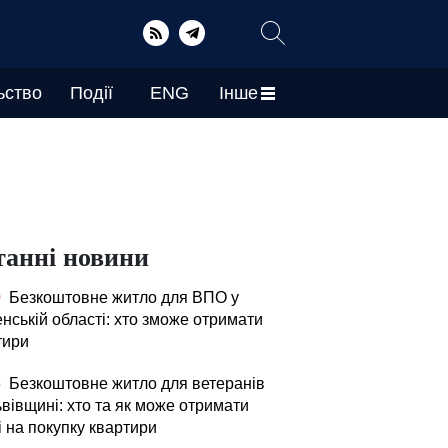
ьство
Події
ENG
Інше
танні новини
0
Безкоштовне житло для ВПО у
нській області: хто зможе отримати
тири
5
Безкоштовне житло для ветеранів
вівщині: хто та як може отримати
і на покупку квартири