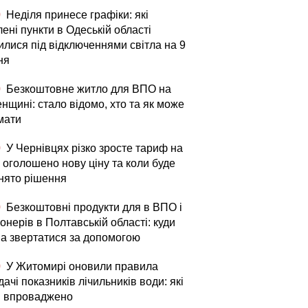
0
Неділя принесе графіки: які
ені пункти в Одеській області
илися під відключеннями світла на 9
ня
0
Безкоштовне житло для ВПО на
нщині: стало відомо, хто та як може
мати
0
У Чернівцях різко зросте тариф на
 оголошено нову ціну та коли буде
нято рішення
0
Безкоштовні продукти для в ВПО і
онерів в Полтавській області: куди
а звертатися за допомогою
0
У Житомирі оновили правила
ачі показників лічильників води: які
и впроваджено