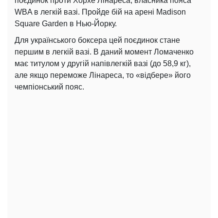
поєдинок проти Хорхе Лінареса, власника пояса
WBA в легкій вазі. Пройде бій на арені Madison
Square Garden в Нью-Йорку.
Для українського боксера цей поєдинок стане
першим в легкій вазі. В даний момент Ломаченко
має титулом у другій напівлегкій вазі (до 58,9 кг),
але якщо переможе Лінареса, то «відбере» його
чемпіонський пояс.