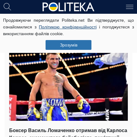
Продовжуючи переглядати Politeka.net Ви підтверджуєте, що
Ломаченко отримав подарунок від
ознайомилися з
Політикою конфіденційності
і погоджуєтеся з
відомого спортсмена
використанням файлів cookie.
22 березня, 12:23
Читать на русском
Зрозумів
Боксер Василь Ломаченко отримав від Карлоса