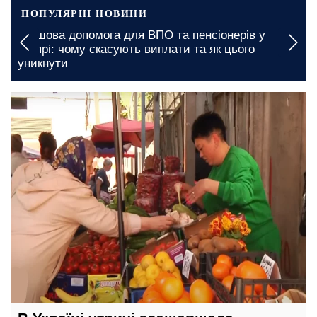
ПОПУЛЯРНІ НОВИНИ
га для ВПО та пенсіонерів у
Гуманітарна допомо
касують виплати та як цього
області: що слід з
підтримку
12 травня, 21:00