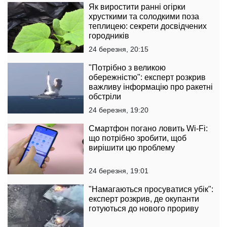
Як виростити ранні огірки
хрусткими та солодкими поза
теплицею: секрети досвідчених
городників
24 березня, 20:15
"Потрібно з великою
обережністю": експерт розкрив
важливу інформацію про ракетні
обстріли
24 березня, 19:20
Смартфон погано ловить Wi-Fi:
що потрібно зробити, щоб
вирішити цю проблему
24 березня, 19:01
"Намагаються просуватися убік":
експерт розкрив, де окупанти
готуються до нового прориву