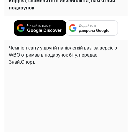
Корреа, знаменитого бейсболіста, пам’ятний
подарунок
Читайте нас у
Додайте в
Google Discover
джерела Google
Чемпіон світу у другій напівлегкій вазі за версією
WBO отримав в подарунок біту, передає
Знай.Спорт.