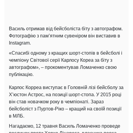
Василь отримав від бейсболіста біту з автографом.
Фотографію з пам’ятним сувеніром він виставив в
Instagram.
«Спасибі одному з кращих шорт-стопів в бейсболі і
чемпіону Світової серії Карлосу Кореа за біту з
автографом», – прокоментував Ломаченко свою
публікацію.
Карлос Корреа виступає в Головній лізі бейсболу за
Х’юстон Астрос, на позиції шорт-стопа. У 2015 році
він став новачком року в чемпіонаті. Зараз
бейсболіст з Пуртов-Ріко – кращий на своїй позиції
в МЛБ.
Нагадаємо, 12 травня Василь Ломаченко проведе