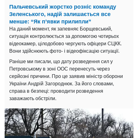
Пальчевський жорстко розніс команду
Зеленського, надій залишається все
менше: “Як п’явки прилипли”
На даний момент, як запевняє Борщевський,
ситуація контролюється за допомогою чотирьох
відеокамер, цілодобово чергують офіцери СЦКК.
Вони здійснюють фото- і відеофіксацію ситуації.
Раніше ми писали, що дату розведення сил у
Петровському в зоні ООС перенесуть через
серйозні причини. Про це заявив міністр оборони
України Андрій Загороднюк. За його словами,
справа в безпеці: проводити розведення
заважають обстріли.