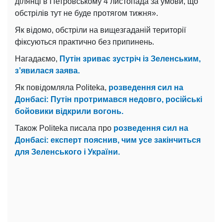
ділянці в Петровському 4 листопада за умови, що
обстрілів тут не буде протягом тижня».
Як відомо, обстріли на вищезгаданій території
фіксуються практично без припинень.
Нагадаємо,
Путін зриває зустріч із Зеленським,
з’явилася заява.
Як повідомляла Politeka,
розведення сил на
Донбасі: Путін протримався недовго, російські
бойовики відкрили вогонь.
Також Politeka писала про
розведення сил на
Донбасі: експерт пояснив, чим усе закінчиться
для Зеленського і України.