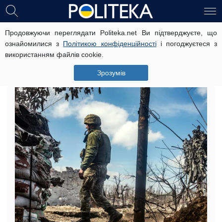
Продовжуючи переглядати Politeka.net Ви підтверджуєте, що
Розведення військ у Золотому:
ознайомилися з
Політикою конфіденційності
і погоджуєтеся з
генерал розкрив правду про
використанням файлів cookie.
ситуацію на Донбасі
Зрозумів
2 листопада, 18:00
Читать на русском