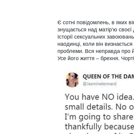
Є сотні повідомлень, в яких ві
знущається над матір’ю своєї 
Історії сексуальних завоювань
наодинці, коли він визнається 
проблеми. Вся неправда про йог
Усе його життя – брехня. Чорт