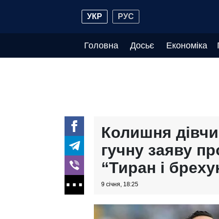
УКР
РУС
Головна
Досьє
Економіка
Колишня дівчи
гучну заяву пр
“Тиран і бреху
9 січня, 18:25