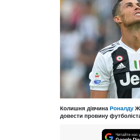
Колишня дівчина
Роналду
Жа
довести провину футболіста
Читайте нас 
Google Dis