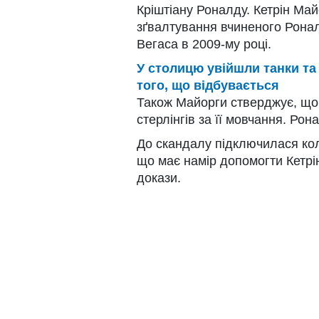
Кріштіану Роналду. Кетрін Ма
зґвалтування вчиненого Ронал
Вегаса в 2009-му році.
У столицю увійшли танки та
того, що відбувається
Також Майорги стверджує, що 
стерлінгів за її мовчання. Ро
До скандалу підключилася ко
що має намір допомогти Кетрін
докази.