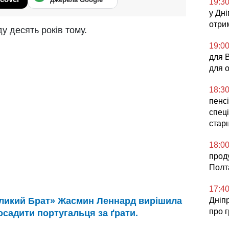
19:3
у Дні
отри
у десять років тому.
19:0
для 
для 
18:3
пенсі
спеці
стар
18:0
прод
Полт
17:4
еликий Брат» Жасмин Леннард вирішила
Дніп
про 
осадити португальця за ґрати.