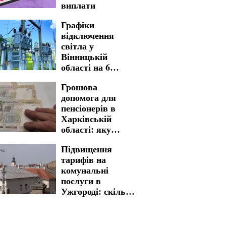
виплати
Графіки
відключення
світла у
Вінницькій
області на 6
серпня: українців
Грошова
попередили, де
допомога для
будуть
пенсіонерів в
довготривалі
Харківській
обмеження
області: яку
процедуру
Підвищення
необхідно пройти
тарифів на
для отримання
комунальні
виплат
послуги в
Ужгороді: скільки
доведеться
заплатити