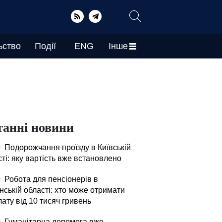
ьство
Події
ENG
Інше
танні новини
0
Подорожчання проїзду в Київській
ті: яку вартість вже встановлено
0
Робота для пенсіонерів в
нській області: хто може отримати
ату від 10 тисяч гривень
0
Гуманітарна допомога вже