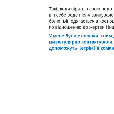
Такі люди вірять в свою недот
він себе веде після звинуваче
болю. Він одягається в костюм
по відношенню до жертви і ін
У мене були стосунки з ним д
ми регулярно контактували. 
допоможуть Кетрін і її кома