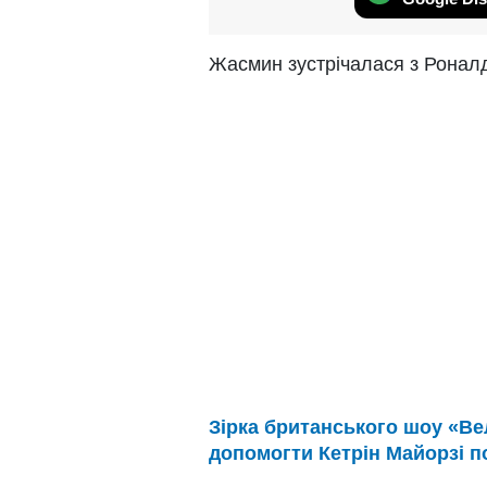
Жасмин зустрічалася з Роналд
Зірка британського шоу «В
допомогти Кетрін Майорзі п