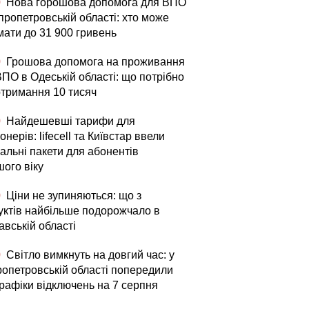
0
Нова горошова допомога для ВПО
пропетровській області: хто може
мати до 31 900 гривень
0
Грошова допомога на проживання
ВПО в Одеській області: що потрібно
отримання 10 тисяч
0
Найдешевші тарифи для
онерів: lifecell та Київстар ввели
альні пакети для абонентів
шого віку
0
Ціни не зупиняються: що з
уктів найбільше подорожчало в
авській області
0
Світло вимкнуть на довгий час: у
ропетровській області попередили
графіки відключень на 7 серпня