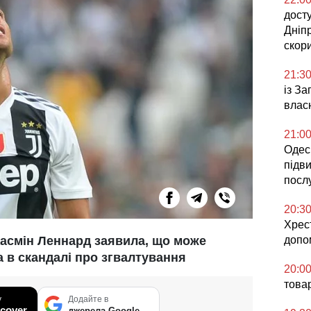
досту
Дніп
скор
21:3
із З
влас
21:0
Одесь
підв
посл
20:3
Хрес
смін Леннард заявила, що може
допо
 в скандалі про згвалтування
20:0
това
у
Додайте в
cover
джерела Google