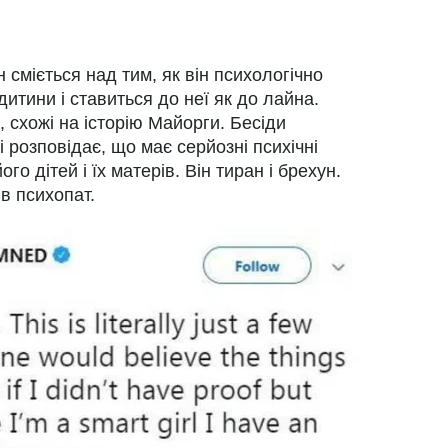
н сміється над тим, як він психологічно
дитини і ставиться до неї як до лайна.
, схожі на історію Майорги. Бесіди
і розповідає, що має серйозні психічні
о дітей і їх матерів. Він тиран і брехун.
ів психопат.