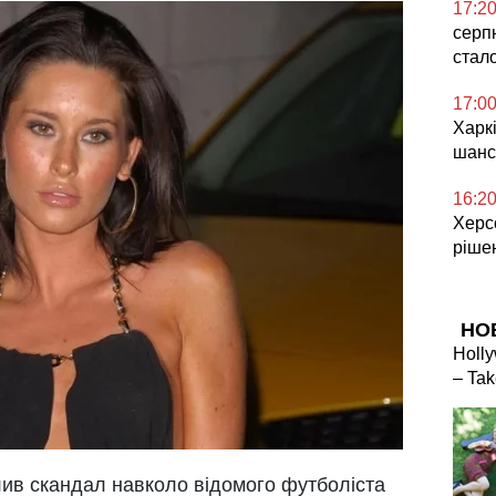
17:2
серп
стал
17:0
Харкі
шанс
16:2
Херсо
ріше
НО
Holly
– Tak
плив скандал навколо відомого футболіста