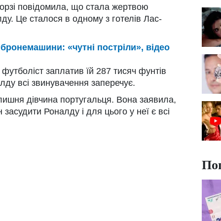
йорзі повідомила, що стала жертвою
ду. Це сталося в одному з готелів Лас-
 бронемашини: «чутні постріли», відео
футболіст заплатив їй 287 тисяч фунтів
налду всі звинувачення заперечує.
лишня дівчина португальця. Вона заявила,
 засудити Роналду і для цього у неї є всі
По