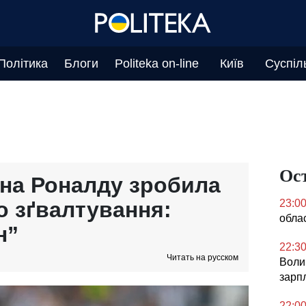
Політика
Блоги
Politeka on-line
Київ
Суспіл
Ос
на Роналду зробила
о зґвалтування:
23:0
облас
н”
22:3
Читать на русском
Воли
зарпл
22:0