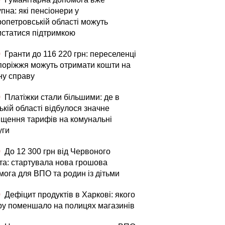
пна: які пенсіонери у
ропетровській області можуть
истатися підтримкою
0
Гранти до 116 220 грн: переселенці
апоріжжя можуть отримати кошти на
ну справу
0
Платіжки стали більшими: де в
кій області відбулося значне
ищення тарифів на комунальні
уги
0
До 12 300 грн від Червоного
та: стартувала нова грошова
мога для ВПО та родин із дітьми
0
Дефіцит продуктів в Харкові: якого
ру поменшало на полицях магазинів