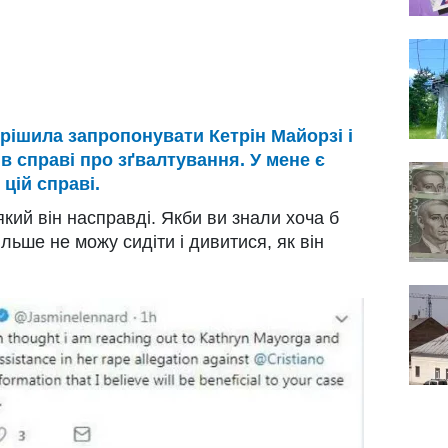
ирішила запропонувати Кетрін Майорзі і
в справі про зґвалтування. У мене є
цій справі.
який він насправді. Якби ви знали хоча б
льше не можу сидіти і дивитися, як він