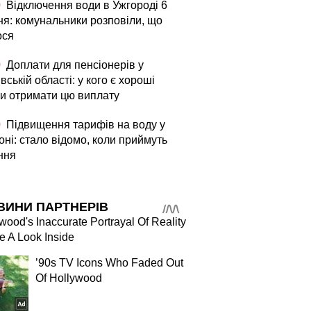
0
Відключення води в Ужгороді 6
ня: комунальники розповіли, що
ося
0
Доплати для пенсіонерів у
вській області: у кого є хороші
и отримати цю виплату
0
Підвищення тарифів на воду у
ні: стало відомо, коли приймуть
ння
ВИНИ ПАРТНЕРІВ
wood's Inaccurate Portrayal Of Reality
e A Look Inside
’90s TV Icons Who Faded Out
Of Hollywood