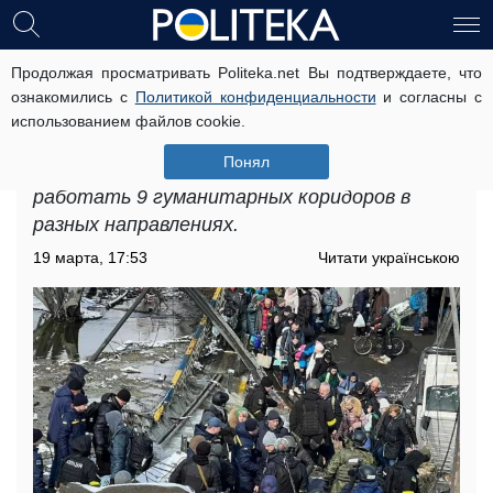
Продолжая просматривать Politeka.net Вы подтверждаете, что
Гуманитарные коридоры 19 марта:
ознакомились с
Политикой конфиденциальности
и согласны с
по каким направлениям эвакуируют
использованием файлов cookie.
украинцев
Понял
В субботу, 19 марта, в Украине начали
работать 9 гуманитарных коридоров в
разных направлениях.
19 марта, 17:53
Читати українською