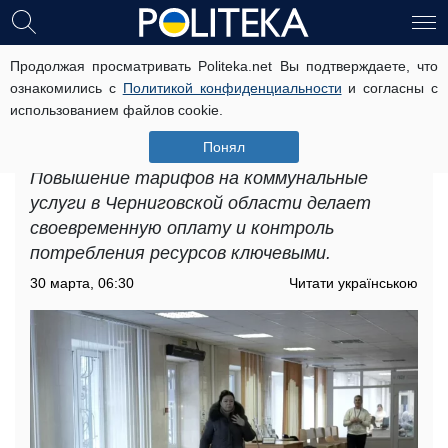
Продолжая просматривать Politeka.net Вы подтверждаете, что
Повышение тарифов на
ознакомились с
Политикой конфиденциальности
и согласны с
коммунальные услуги в
использованием файлов cookie.
Черниговской области: какие цены
установлены теперь
Понял
Повышение тарифов на коммунальные
услуги в Черниговской области делает
своевременную оплату и контроль
потребления ресурсов ключевыми.
30 марта, 06:30
Читати українською