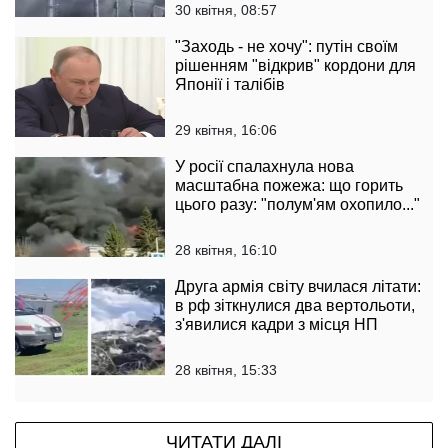
30 квітня, 08:57
"Заходь - не хочу": путін своїм
рішенням "відкрив" кордони для
Японії і талібів
29 квітня, 16:06
У росії спалахнула нова
масштабна пожежа: що горить
цього разу: "полум'ям охопило..."
28 квітня, 16:10
Друга армія світу вчилася літати:
в рф зіткнулися два вертольоти,
з'явилися кадри з місця НП
28 квітня, 15:33
ЧИТАТИ ДАЛІ