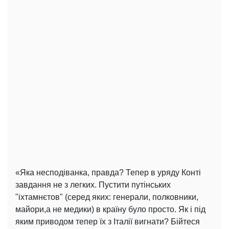
«Яка несподіванка, правда? Тепер в уряду Конті
завдання не з легких. Пустити путінських
"іхтамнєтов" (серед яких: генерали, полковники,
майори,а не медики) в країну було просто. Як і під
яким приводом тепер їх з Італії вигнати? Бійтеся