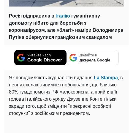
Росія відправила в
Італію
гуманітарну
допомогу нібито для боротьби з
коронавірусом, але «благі» наміри Володимира
Путіна обернулися грандіозним скандалом
Читайте нас у
Додайте в
Google Discover
джерела Google
Як повідомляють журналісти видання
La Stampa
, в
певних колах з'явилися побоювання, що близько
80% гумдопомогиз РФ малокорисна, а прийняв її
голова італійського уряду Джузеппе Конте тільки
заради того, щоб зміцнити "прекрасні особисті
стосунки" з російським президентом.