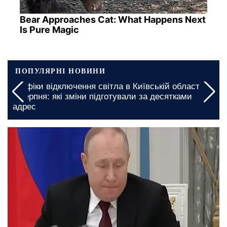
Bear Approaches Cat: What Happens Next
Is Pure Magic
ПОПУЛЯРНІ НОВИНИ
ті на
Миколаївську область закликали підготуватися:
графіки відключення світла на 5 та 6 серпня
введено на довгі години
26 червня, 13:44