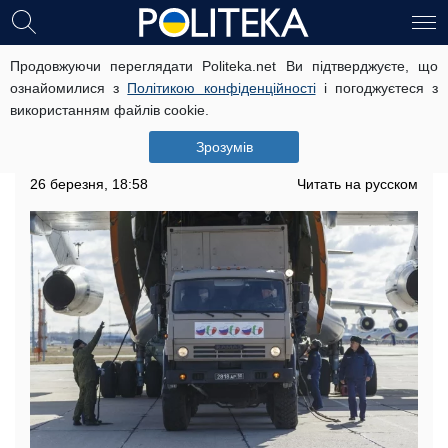
Продовжуючи переглядати Politeka.net Ви підтверджуєте, що
"На 80% марно": РФ перекинула в
ознайомилися з
Політикою конфіденційності
і погоджуєтеся з
Європу "допомогу" проти
використанням файлів cookie.
коронавіруса, італійці в розпачі
Зрозумів
Радість обернулася розчаруванням
26 березня, 18:58
Читать на русском