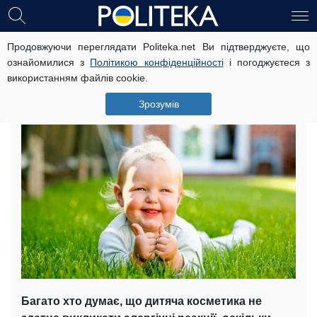
Продовжуючи переглядати Politeka.net Ви підтверджуєте, що
Дерматолог розповіла про
ознайомилися з
Політикою конфіденційності
і погоджуєтеся з
небезпеку дитячих кремів для
використанням файлів cookie.
дорослих
Зрозумів
5 жовтня, 02:23
Читать на русском
Багато хто думає, що дитяча косметика не