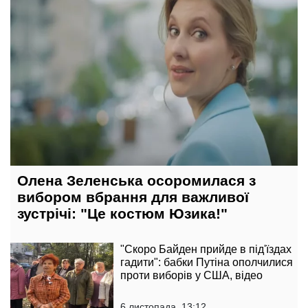
Олена Зеленська осоромилася з
вибором вбрання для важливої
зустрічі: "Це костюм Юзика!"
"Скоро Байден прийде в під'їздах
гадити": бабки Путіна ополчилися
проти виборів у США, відео
6 листопада, 13:12