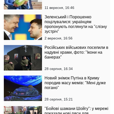
11 вересня, 16:46
Зеленський і Порошенко
поцілувалися: українцям
пропонують поглянути на "слізну
зустріч"
2 вересня, 16:56
Російських військових поселили в
надувні храми, фото: "Ікони на
банерах"
28 серпня, 16:34
Новий знімок Путіна в Криму
породив масу мемів: "Мені дуже
погано"
28 серпня, 15:21
"Бойові шамани Шойгу": у мережі
показали нові ряси для