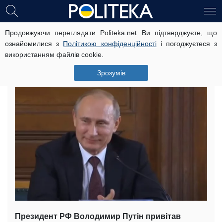
Продовжуючи переглядати Politeka.net Ви підтверджуєте, що
"До Хрущова додзвонився":
ознайомилися з
Політикою конфіденційності
і погоджуєтеся з
захмелілий Путін вийшов у прямий
використанням файлів cookie.
ефір і здивував росіян
Зрозумів
28 жовтня, 15:27
Читать на русском
Президент РФ Володимир Путін привітав