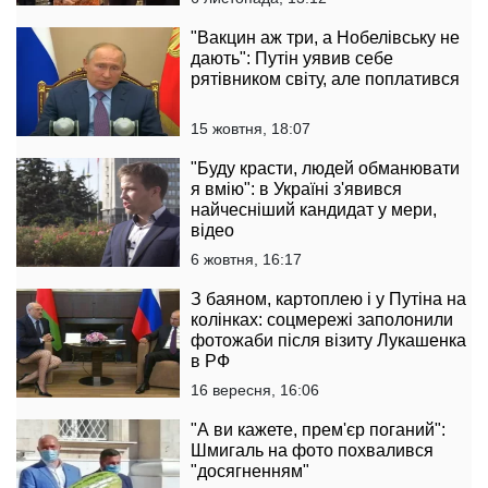
"Вакцин аж три, а Нобелівську не
дають": Путін уявив себе
рятівником світу, але поплатився
15 жовтня, 18:07
"Буду красти, людей обманювати
я вмію": в Україні з'явився
найчесніший кандидат у мери,
відео
6 жовтня, 16:17
З баяном, картоплею і у Путіна на
колінках: соцмережі заполонили
фотожаби після візиту Лукашенка
в РФ
16 вересня, 16:06
"А ви кажете, прем'єр поганий":
Шмигаль на фото похвалився
"досягненням"