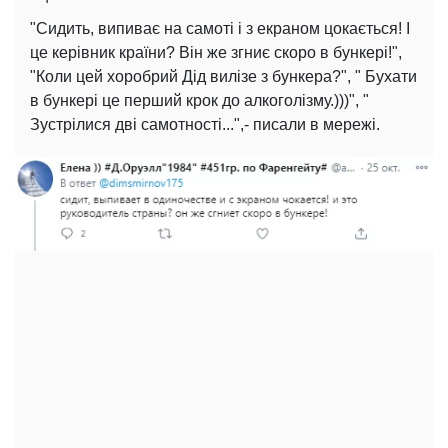
"Сидить, випиває на самоті і з екраном цокається! І
це керівник країни? Він же згниє скоро в бункері!",
"Коли цей хоробрий Дід вилізе з бункера?", " Бухати
в бункері це перший крок до алкоголізму.)))", "
Зустрілися дві самотності...",- писали в мережі.