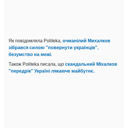
Як повідомляла Politeka,
очманілий Михалков
зібрався силою "повернути українців",
безумство на межі.
Також Politeka писала, що
скандальний Міхалков
"передрік" Україні лякаюче майбутнє.