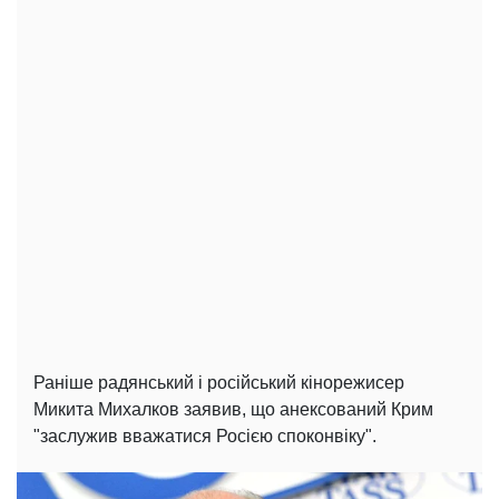
Раніше радянський і російський кінорежисер
Микита Михалков заявив, що анексований Крим
"заслужив вважатися Росією споконвіку".