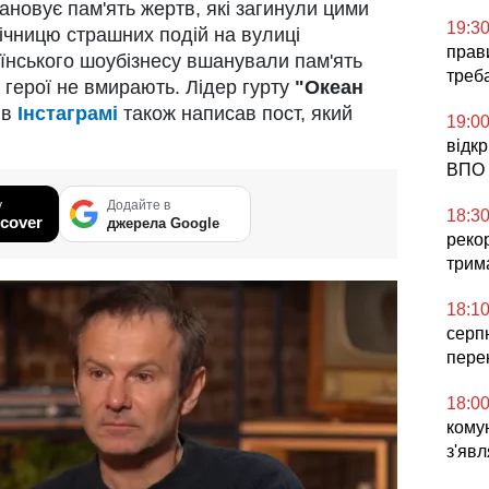
ановує пам'ять жертв, які загинули цими
19:3
річницю страшних подій на вулиці
прави
раїнського шоубізнесу вшанували пам'ять
треб
 герої не вмирають. Лідер гурту
"Океан
в
Інстаграмі
також написав пост, який
19:0
відк
ВПО 
у
Додайте в
18:3
cover
джерела Google
реко
трим
18:1
серп
пере
18:0
комун
з'явл