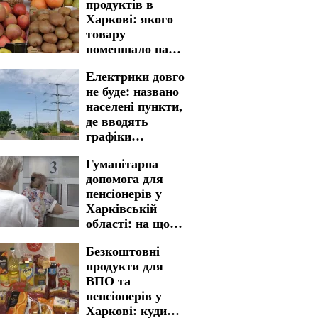
продуктів в
Харкові: якого
товару
поменшало на
полицях
Електрики довго
магазинів
не буде: названо
населені пункти,
де вводять
графіки
відключення
Гуманітарна
світла у
допомога для
Кіровоградській
пенсіонерів у
області на 7
Харківській
серпня
області: на що
можна
Безкоштовні
розраховувати
продукти для
українцям
ВПО та
пенсіонерів у
Харкові: куди