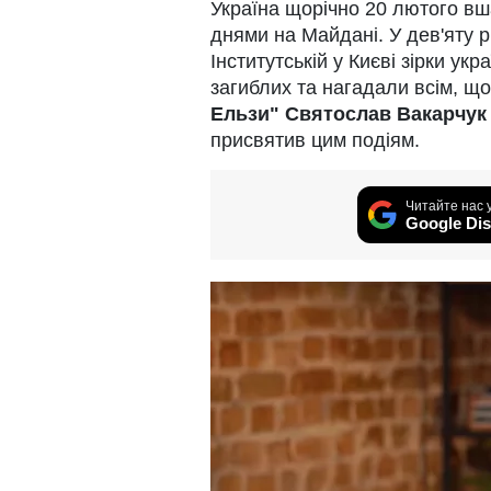
Україна щорічно 20 лютого вш
днями на Майдані. У дев'яту 
Інститутській у Києві зірки ук
загиблих та нагадали всім, що
Ельзи"
Святослав Вакарчук
присвятив цим подіям.
Читайте нас 
Google Dis