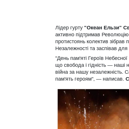
Лідер гурту
"Океан Ельзи" С
активно підтримав Революцію г
протистоянь колектив зібрав 
Незалежності та заспівав для н
"День пам'яті Героїв Небесної
що свобода і гідність — наші 
війна за нашу незалежність. С
пам'ять героям", — написав.
С