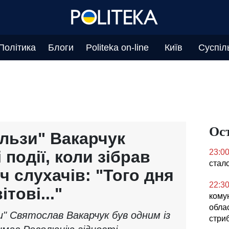
Політика
Блоги
Politeka on-line
Київ
Суспіл
Ос
Ельзи" Вакарчук
 події, коли зібрав
23:0
стал
ч слухачів: "Того дня
22:3
тові..."
кому
облас
и" Святослав Вакарчук був одним із
стриб