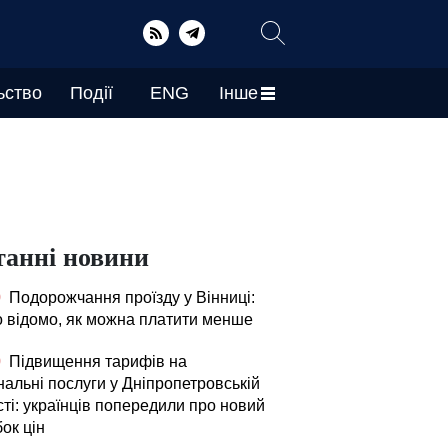
ьство
Події
ENG
Інше
танні новини
0
Подорожчання проїзду у Вінниці:
о відомо, як можна платити менше
0
Підвищення тарифів на
нальні послуги у Дніпропетровській
ті: українців попередили про новий
ок цін