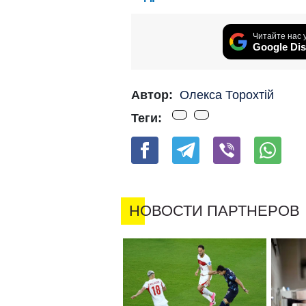
Читайте нас 
Google Dis
Автор:
Олекса Торохтій
Теги: