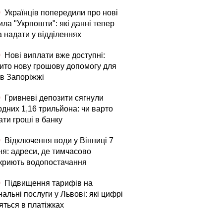
0
Українців попередили про нові
ла "Укрпошти": які данні тепер
а надати у відділеннях
0
Нові виплати вже доступні:
рито нову грошову допомогу для
в Запоріжжі
0
Гривневі депозити сягнули
рдних 1,16 трильйона: чи варто
ати гроші в банку
0
Відключення води у Вінниці 7
ня: адреси, де тимчасово
криють водопостачання
0
Підвищення тарифів на
альні послуги у Львові: які цифрі
яться в платіжках