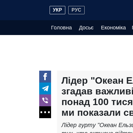
УКР
РУС
Головна
Досьє
Економіка
Лідер "Океан 
згадав важливі
понад 100 тися
ми показали сві
Лідер гурту "Океан Ельз