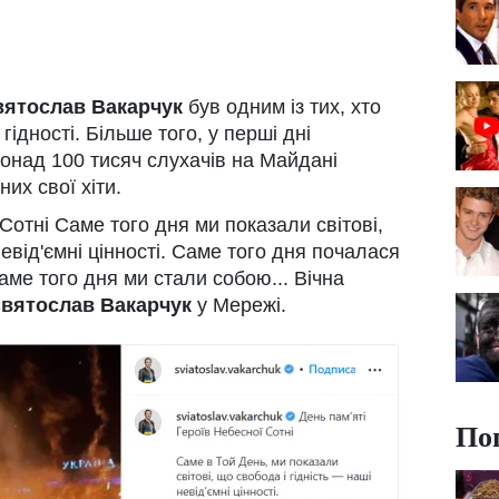
вятослав Вакарчук
був одним із тих, хто
ідності. Більше того, у перші дні
понад 100 тисяч слухачів на Майдані
их свої хіти.
 Сотні Саме того дня ми показали світові,
невід'ємні цінності. Саме того дня почалася
аме того дня ми стали собою... Вічна
вятослав Вакарчук
у Мережі.
По