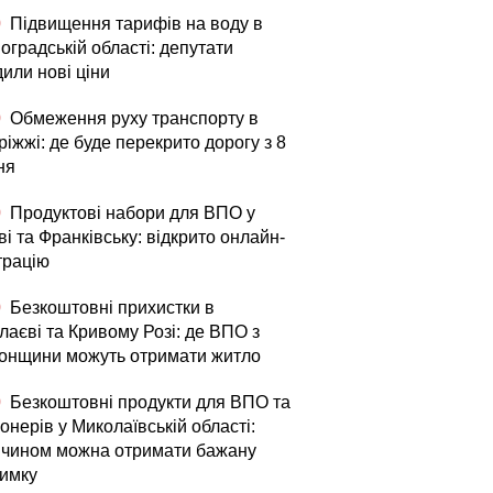
0
Підвищення тарифів на воду в
оградській області: депутати
или нові ціни
0
Обмеження руху транспорту в
іжжі: де буде перекрито дорогу з 8
ня
0
Продуктові набори для ВПО у
і та Франківську: відкрито онлайн-
трацію
0
Безкоштовні прихистки в
лаєві та Кривому Розі: де ВПО з
онщини можуть отримати житло
0
Безкоштовні продукти для ВПО та
онерів у Миколаївській області:
 чином можна отримати бажану
римку