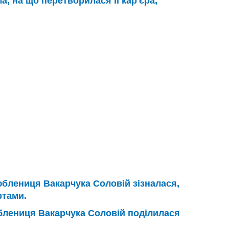
а, на що перетворилася її кар'єра,
блениця Вакарчука Соловій зізналася,
ртами.
лениця Вакарчука Соловій поділилася