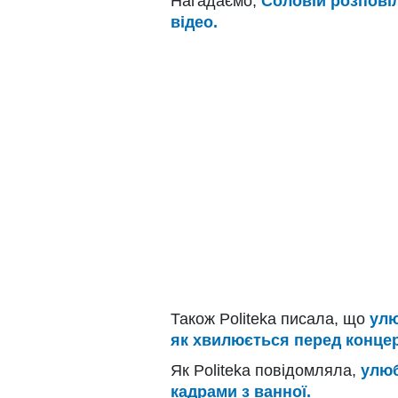
Нагадаємо,
Соловій розповіл
відео.
Також Politeka писала, що
улю
як хвилюється перед конце
Як Politeka повідомляла,
улюб
кадрами з ванної.