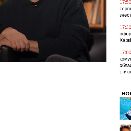
17:5
серпн
знес
17:3
офор
Харкі
17:0
кому
облас
стикн
НО