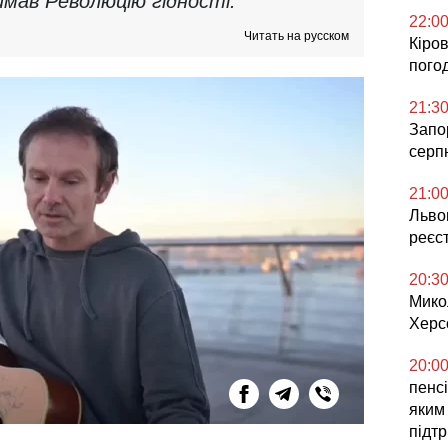
мав Революцію гідності.
22:0
Читать на русском
Кіров
погод
21:3
Запор
серп
21:0
Львов
реєс
20:3
Мико
Херс
20:0
пенсі
яким
підт