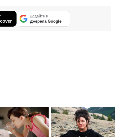
у
Додайте в
cover
джерела Google