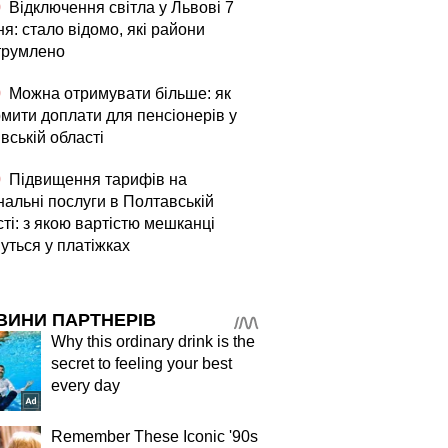
0
Відключення світла у Львові 7
я: стало відомо, які райони
трумлено
0
Можна отримувати більше: як
мити доплати для пенсіонерів у
вській області
0
Підвищення тарифів на
нальні послуги в Полтавській
ті: з якою вартістю мешканці
уться у платіжках
ВИНИ ПАРТНЕРІВ
Why this ordinary drink is the
secret to feeling your best
every day
Remember These Iconic '90s