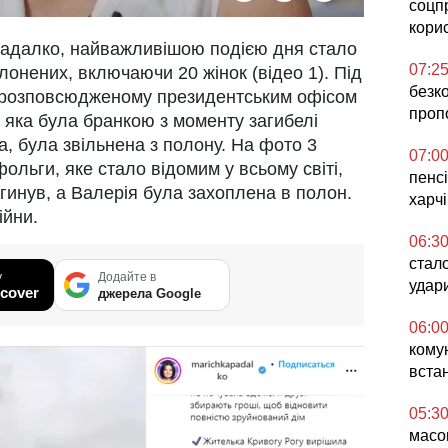
соцп
кори
Падалко, найважливішою подією дня стало
07:2
лонених, включаючи 20 жінок (відео 1). Під
безк
, розповсюдженому президентським офісом
проп
, яка була бранкою з моменту загибелі
а, була звільнена з полону. На фото 3
07:0
фольги, яке стало відомим у всьому світі,
пенсі
агинув, а Валерія була захоплена в полон.
харч
ійни.
06:3
стал
у
Додайте в
удар
cover
джерела Google
06:0
комун
вста
05:3
масо