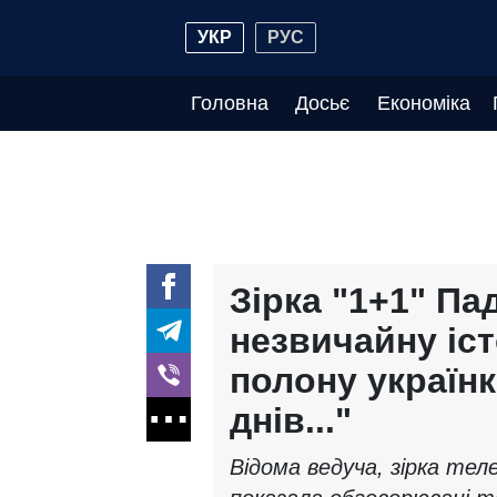
УКР
РУС
Головна
Досьє
Економіка
Зірка "1+1" Па
незвичайну іст
полону українк
днів..."
Відома ведуча, зірка тел