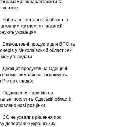
рограмами: як завантажити та
стуватися
5
Робота в Полтавській області з
оштовним житлом: які вакансії
онують українцям
0
Безкоштовні продукти для ВПО та
онерів у Миколаївській області: які
і можуть видати
0
Дефіцит продуктів на Одещині:
о відомо, чим дійсно загрожують
и РФ по складах
0
Підвищення тарифів на
альні послуги в Одеській області:
новлено нові розцінки
0
ЄС не ухвалив рішення про
ву депортацію українських