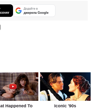
у
Додайте в
cover
джерела Google