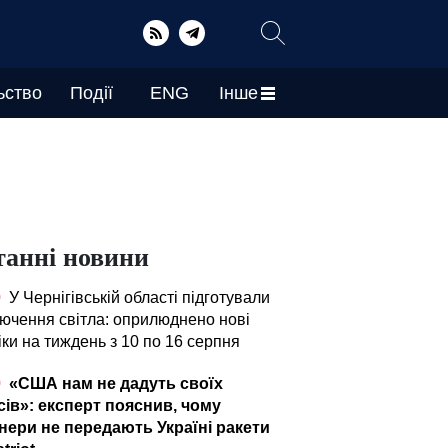
ьство
Події
ENG
Інше
танні новини
0
У Чернігівській області підготували
лючення світла: оприлюднено нові
ки на тиждень з 10 по 16 серпня
0
«США нам не дадуть своїх
сів»: експерт пояснив, чому
нери не передають Україні ракети