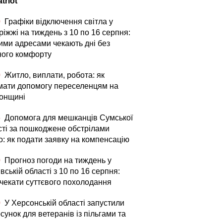
triot
0
Графіки відключення світла у
іжжі на тиждень з 10 по 16 серпня:
кими адресами чекають дні без
ного комфорту
0
Житло, виплати, робота: як
мати допомогу переселенцям на
онщині
5
Допомога для мешканців Сумської
сті за пошкоджене обстрілами
о: як подати заявку на компенсацію
0
Прогноз погоди на тиждень у
вській області з 10 по 16 серпня:
 чекати суттєвого похолодання
0
У Херсонській області запустили
сунок для ветеранів із пільгами та