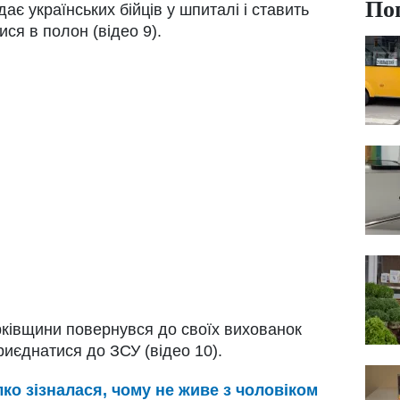
По
є українських бійців у шпиталі і ставить
ися в полон (відео 9).
рківщини повернувся до своїх вихованок
риєднатися до ЗСУ (відео 10).
лко зізналася, чому не живе з чоловіком