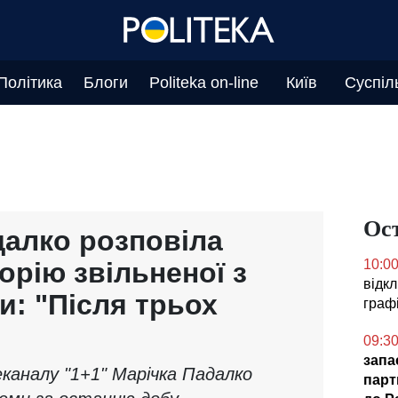
Політика
Блоги
Politeka on-line
Київ
Суспіл
Ос
далко розповіла
орію звільненої з
10:0
відк
и: "Після трьох
графі
09:3
запа
еканалу "1+1" Марічка Падалко
парт