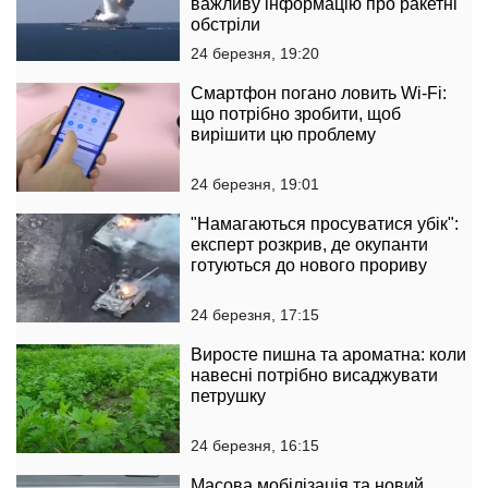
важливу інформацію про ракетні
обстріли
24 березня, 19:20
Смартфон погано ловить Wi-Fi:
що потрібно зробити, щоб
вирішити цю проблему
24 березня, 19:01
"Намагаються просуватися убік":
експерт розкрив, де окупанти
готуються до нового прориву
24 березня, 17:15
Виросте пишна та ароматна: коли
навесні потрібно висаджувати
петрушку
24 березня, 16:15
Масова мобілізація та новий