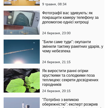
9 травня, 08:34
Фотографії вас здивують: як
покращити камеру телефону за
допомогою однієї хитрощі
24 березня, 23:00
"Били саме туди": окупанти
змінили тактику ракетних ударів, у
чому небезпека
24 березня, 21:15
Як виростити ранні огірки
хрусткими та солодкими поза
теплицею: секрети досвідчених
городників
24 березня, 20:15
"Потрібно з великою
обережністю": експерт розкрив