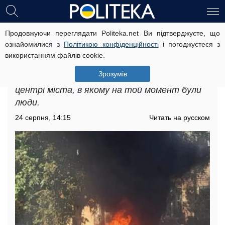
Продовжуючи переглядати Politeka.net Ви підтверджуєте, що
Окупанти цинічно вдарили по
ознайомилися з
Політикою конфіденційності
і погоджуєтеся з
супермаркету: стеля і стіни
використанням файлів cookie.
посипалися на людей
Зрозумів
Російські загарбники обстріляли магазин у
центрі міста, в якому на той момент були
люди.
24 серпня, 14:15
Читать на русском