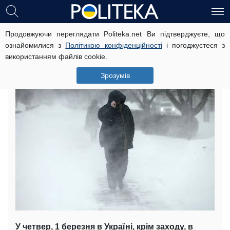
Продовжуючи переглядати Politeka.net Ви підтверджуєте, що
Коли весна гірша за зиму: як погода
ознайомилися з
Політикою конфіденційності
і погоджуєтеся з
ще познущається над українцями
використанням файлів cookie.
1 березня, 07:25
Читать на русском
Зрозумів
У четвер, 1 березня в Україні, крім заходу, в