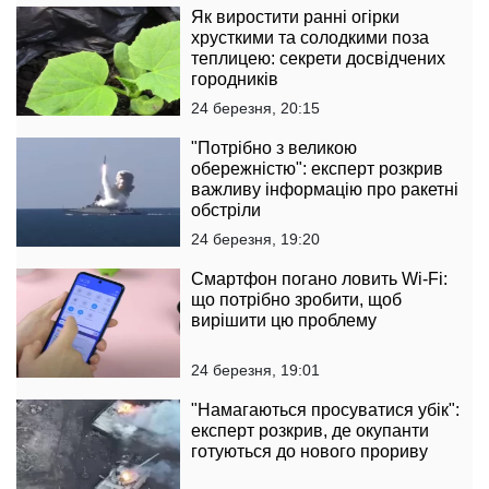
Як виростити ранні огірки
хрусткими та солодкими поза
теплицею: секрети досвідчених
городників
24 березня, 20:15
"Потрібно з великою
обережністю": експерт розкрив
важливу інформацію про ракетні
обстріли
24 березня, 19:20
Смартфон погано ловить Wi-Fi:
що потрібно зробити, щоб
вирішити цю проблему
24 березня, 19:01
"Намагаються просуватися убік":
експерт розкрив, де окупанти
готуються до нового прориву