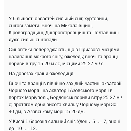
У більшості областей сильний сніг, хуртовини,
снігові замети. Вночі на Миколаївщині,
Кіровоградщині, Дніпропетровщині та Полтавщині
дуже сильні снігопади.
Синоптики попереджають, що в Приазов’ї місцями
налипання мокрого снігу, ожеледь; вночі та вранці
пориви вітру 15-20 м / с, місцями 25-27 м / с.
На дорогах країни ожеледиця.
Вночі та вранці в північно-західній частині акваторії
Чорного моря і на акваторії Азовського моря і в
портах Маріуполь, Бердянськ пориви вітру 25-27 м /
с; протягом доби висота хвиль у Чорному морі 30-
40 дм, в Азовському морі 15-20 дм.
У Києві 1 березня сильний сніг. Удень -5 …- 7, вночі
до -10 …- 12.