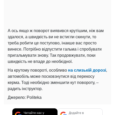
А ось якщо ж поворот виявився крутішим, ніж вам
здалося, а швидкість ви не встигли скинути, то
треба робити це поступово, інакше вас просто
винесе. Потрібно відпустити гальма і спробувати
пригальмувати знову. Так продовжувати, поки
швидкість не впаде до необхідної.
На крутому повороті, особливо
на слизькій дорозі
,
автомобіль може посковзнутися від перекосу
керма. Тоді необхідно зменшити кут повороту, –
радить інструктор.
Джерело: Politeka
Читайте нас у
Додайте в