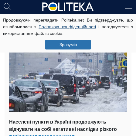
Продовжуючи переглядати Politeka.net Ви підтверджуєте, що
Погода вбила вже 60 людей, в
ознайомилися з
Політикою конфіденційності
і погоджуєтеся з
Україні екстрені заходи
використанням файлів cookie.
3 березня, 12:03
Читать на русском
Зрозумів
Населені пункти в Україні продовжують
відчувати на собі негативні наслідки різкого