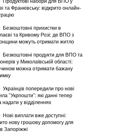
0
Продуктові набори для ВПО у
і та Франківську: відкрито онлайн-
трацію
0
Безкоштовні прихистки в
лаєві та Кривому Розі: де ВПО з
онщини можуть отримати житло
0
Безкоштовні продукти для ВПО та
онерів у Миколаївській області:
 чином можна отримати бажану
римку
0
Українців попередили про нові
ла "Укрпошти": які данні тепер
а надати у відділеннях
0
Нові виплати вже доступні:
рито нову грошову допомогу для
в Запоріжжі