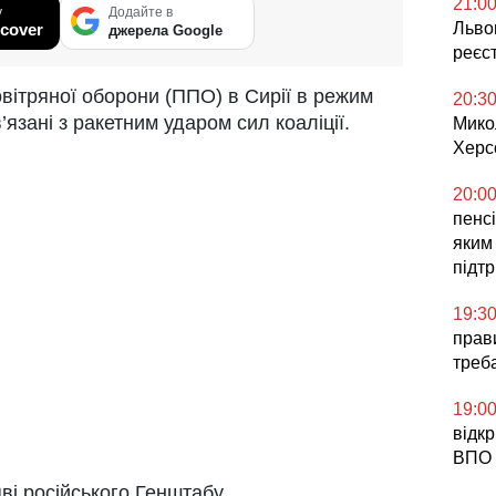
21:0
у
Додайте в
Львов
cover
джерела Google
реєс
вітряної оборони (ППО) в Сирії в режим
20:3
в’язані з ракетним ударом сил коаліції.
Мико
Херс
20:0
пенсі
яким
підт
19:3
прави
треб
19:0
відк
ВПО 
яві російського Генштабу.