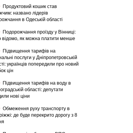
0
Продуктовий кошик став
жчим: названо лідерів
рожчання в Одеській області
0
Подорожчання проїзду у Вінниці:
о відомо, як можна платити менше
0
Підвищення тарифів на
нальні послуги у Дніпропетровській
ті: українців попередили про новий
ок цін
0
Підвищення тарифів на воду в
оградській області: депутати
или нові ціни
0
Обмеження руху транспорту в
іжжі: де буде перекрито дорогу з 8
ня