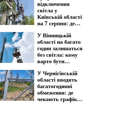
відключення
зустріти вихідні
світла у
без електрики
Київській області
на 7 серпня: де
варто бути
У Вінницькій
готовими до
області на багато
тривалих
годин залишаться
незручностей
без світла: кому
варто бути
готовими до
У Чернігівській
графіків
області вводять
відключення на 7
багатогодинні
серпня
обмеження: де
чекають графіки
відключення
світла на 6 та 7
серпня