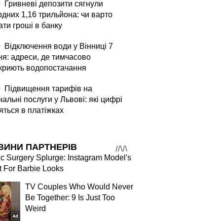
0
Гривневі депозити сягнули
рдних 1,16 трильйона: чи варто
ати гроші в банку
0
Відключення води у Вінниці 7
ня: адреси, де тимчасово
криють водопостачання
0
Підвищення тарифів на
альні послуги у Львові: які цифрі
яться в платіжках
ВИНИ ПАРТНЕРІВ
ic Surgery Splurge: Instagram Model's
 For Barbie Looks
TV Couples Who Would Never
Be Together: 9 Is Just Too
Weird