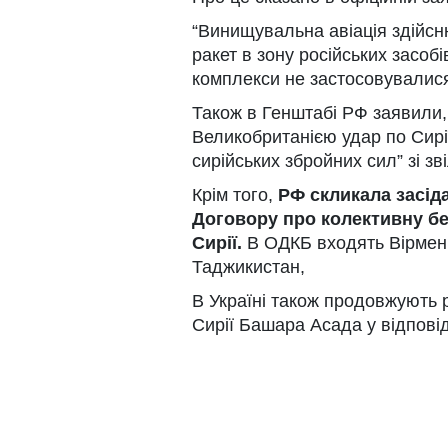
“Винищувальна авіація здійсн
ракет в зону російських засоб
комплекси не застосовувалися
Також в Генштабі РФ заявили
Великобританією удар по Сирії 
сирійських збройних сил” зі зв
Крім того,
РФ скликала засіда
Договору про колективну бе
Сирії.
В ОДКБ входять Вірменія,
Таджикистан,
В Україні також продовжують 
Сирії Башара Асада у відповідь