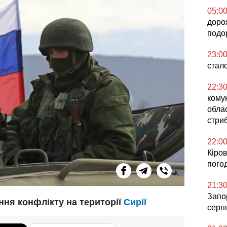
05:0
доро
подо
23:0
стал
22:3
кому
облас
стриб
22:0
Кіров
погод
21:3
Запор
ння конфлікту на території
Сирії
серп