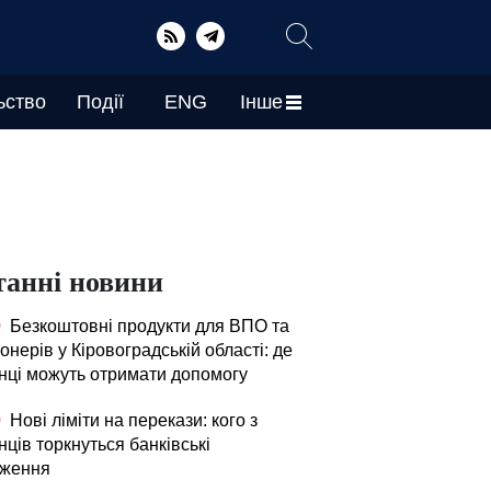
ьство
Події
ENG
Інше
танні новини
0
Безкоштовні продукти для ВПО та
онерів у Кіровоградській області: де
їнці можуть отримати допомогу
0
Нові ліміти на перекази: кого з
нців торкнуться банківські
ження