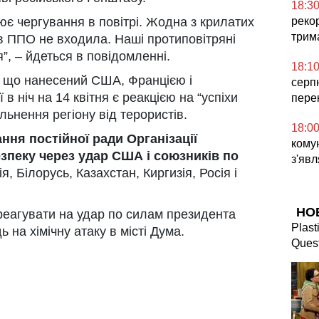
18:3
ює чергування в повітрі. Жодна з крилатих
реко
трим
ів ППО не входила. Наші протиповітряні
”, – йдеться в повідомленні.
18:1
, що нанесений США, Францією і
серп
в ніч на 14 квітня є реакцією на “успіхи
пере
ільнення регіону від терористів.
18:0
ння постійної ради Організації
комун
зпеку через удар США і союзників по
з'явл
 Білорусь, Казахстан, Киргизія, Росія і
НО
реагувати на удар по силам президента
Plast
 на хімічну атаку в місті Дума.
Quest