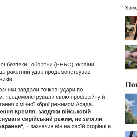
Some 
ої безпеки і оборони (РНБО) України
що ракетний удар продемонстрував
ників.
По
оюзники завдали точкові удари по
ам, продемонстрували свою професійну й
тання хімічної зброї режимом Асада.
ення Кремля, завдяки військовій
снувати сирійський режим, не змогли
карання
“, – зазначив він на своїй сторінці в