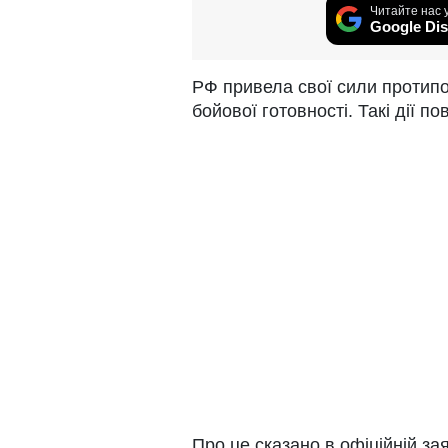
Читайте нас 
Google Dis
РФ привела свої сили протипо
бойової готовності. Такі дії по
Про це сказано в офіційній за