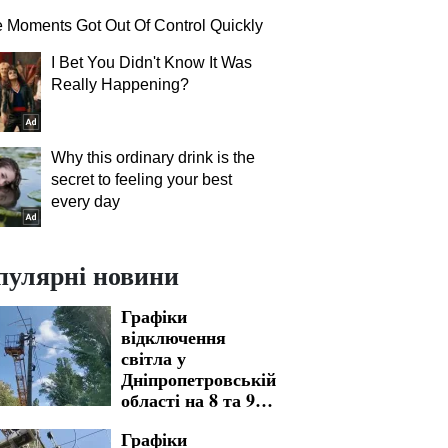
Moments Got Out Of Control Quickly
I Bet You Didn't Know It Was
Really Happening?
Why this ordinary drink is the
secret to feeling your best
every day
пулярні новини
Графіки
відключення
світла у
Дніпропетровській
області на 8 та 9
серпня: де
Графіки
доведеться