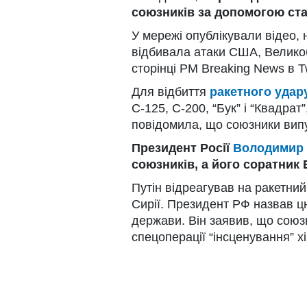
союзників за допомогою ста
У мережі опублікували відео, 
відбивала атаки США, Великобр
сторінці PM Breaking News в Tw
Для відбиття
ракетного удар
С-125, С-200, “Бук” і “Квадрат
повідомила, що союзники випус
Президент Росії
Володимир 
союзників, а його соратник 
Путін відреагував на ракетний
Сирії. Президент РФ назвав цю
держави. Він заявив, що союз
спецоперації “інсценування” хі