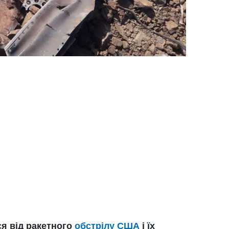
ся від ракетного
обстрілу США
і їх