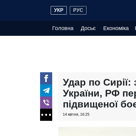
УКР
РУС
Головна
Досьє
Економіка
Удар по Сирії:
України, РФ п
підвищеної бо
14 квітня, 16:25