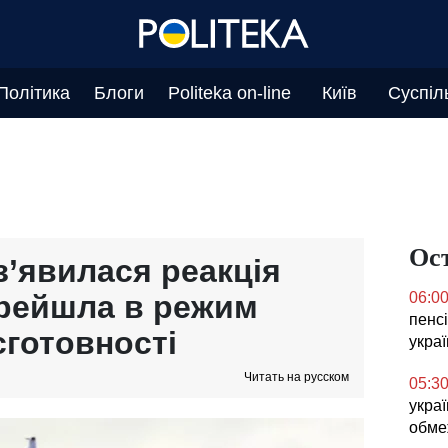
Політика
Блоги
Politeka on-line
Київ
Суспіл
Ос
 з’явилася реакція
ерейшла в режим
06:0
пенсі
єготовності
укра
Читать на русском
05:3
украї
обме