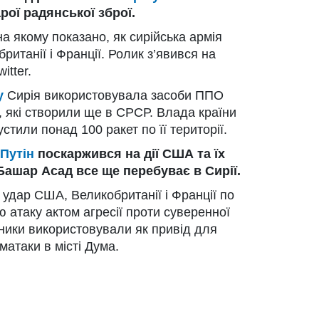
рої радянської зброї.
на якому показано, як сирійська армія
итанії і Франції. Ролик з’явився на
itter.
у
Сирія використовувала засоби ППО
”, які створили ще в СРСР. Влада країни
тили понад 100 ракет по її території.
Путін
поскаржився на дії США та їх
Башар Асад все ще перебуває в Сирії.
 удар США, Великобританії і Франції по
 атаку актом агресії проти суверенної
ники використовували як привід для
матаки в місті Дума.