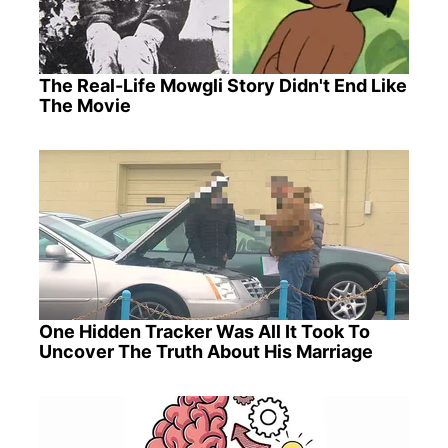
The Real-Life Mowgli Story Didn't End Like
The Movie
One Hidden Tracker Was All It Took To
Uncover The Truth About His Marriage