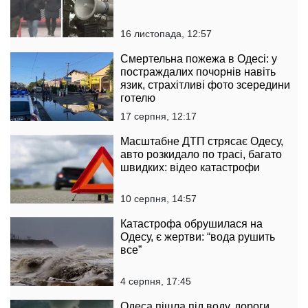
16 листопада, 12:57
Смертельна пожежа в Одесі: у
постраждалих почорнів навіть
язик, страхітливі фото зсередини
готелю
17 серпня, 12:17
Масштабне ДТП стрясає Одесу,
авто розкидало по трасі, багато
швидких: відео катастрофи
10 серпня, 14:57
Катастрофа обрушилася на
Одесу, є жертви: “вода рушить
все”
4 серпня, 17:45
Одеса пішла під воду, дороги