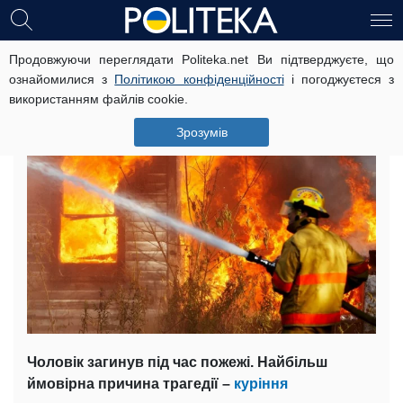
Продовжуючи переглядати Politeka.net Ви підтверджуєте, що
Під Одесою сталася трагедія:
ознайомилися з
Політикою конфіденційності
і погоджуєтеся з
“Покурив і згорів”
використанням файлів cookie.
13 грудня, 11:16
Читать на русском
Зрозумів
Чоловік загинув під час пожежі. Найбільш
ймовірна причина трагедії –
куріння