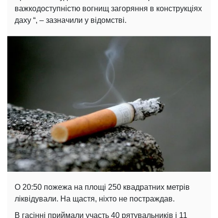
важкодоступністю вогнищ загоряння в конструкціях
даху “, – зазначили у відомстві.
О 20:50 пожежа на площі 250 квадратних метрів
ліквідували. На щастя, ніхто не постраждав.
В гасінні приймали участь 40 рятувальників і 11