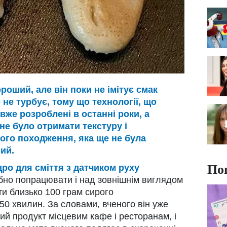
оший, але він поки не імітує смак
 не турбує, тому що технології, що
 вже розроблені в останні роки, а
е було отримати текстуру і
ого походження, яка ще не була
ий.
По
дро для сміття з датчиком руху
бно попрацювати і над зовнішнім виглядом
и близько 100 грам сирого
-50 хвилин. За словами, вченого він уже
ий продукт місцевим кафе і ресторанам, і