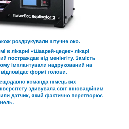
акож роздрукували штучне око.
мі в лікарні «Шаарей-цедек» лікарі
й постраждав від менінгіту. Замість
йому імплантували надрукований на
 відповідає формі голови.
ещодавно команда німецьких
іверсітету здивувала світ інноваційним
рили датчик, який фактично перетворює
нель.