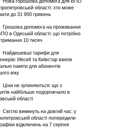
0
Нова горошова допомога для ВПО
пропетровській області: хто може
мати до 31 900 гривень
0
Грошова допомога на проживання
ВПО в Одеській області: що потрібно
отримання 10 тисяч
0
Найдешевші тарифи для
онерів: lifecell та Київстар ввели
альні пакети для абонентів
шого віку
0
Ціни не зупиняються: що з
уктів найбільше подорожчало в
авській області
0
Світло вимкнуть на довгий час: у
ропетровській області попередили
графіки відключень на 7 серпня