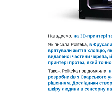
Нагадаємо,
на 3D-принтері т
Як писала Politeka,
в Єрусали
врятували життя хлопцю, яки
видаленої частини черепа, 
принтері протез, який точно
Також Politeka повідомляла,
н
розробників з Саарського ун
рішенням. Дослідники ство
шкіру людини в сенсорну па