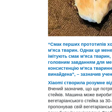
“Смак перших прототипів хор
м’яса тварин. Однак це мене
імітують смак м’яса тварин,
головним завданням для мен
консистенцію м’яса тваринн
винайдена”, – зазначив учен
Xiaomi створила розумне ві
Вчений зазначив, що ще потрі
стейків. Машина може виробит
вегетаріанського стейка за 30
пропонував свій вегетаріанськ