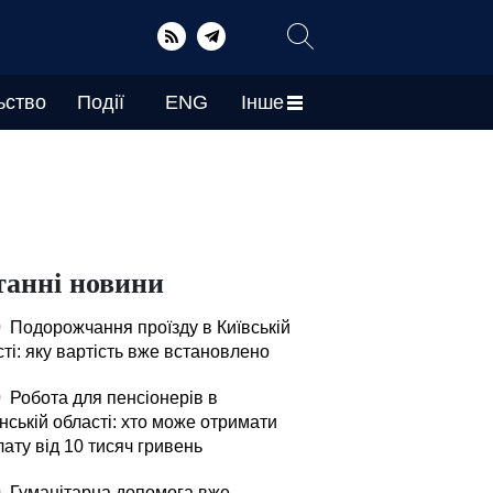
ьство
Події
ENG
Інше
танні новини
0
Подорожчання проїзду в Київській
ті: яку вартість вже встановлено
0
Робота для пенсіонерів в
нській області: хто може отримати
ату від 10 тисяч гривень
0
Гуманітарна допомога вже