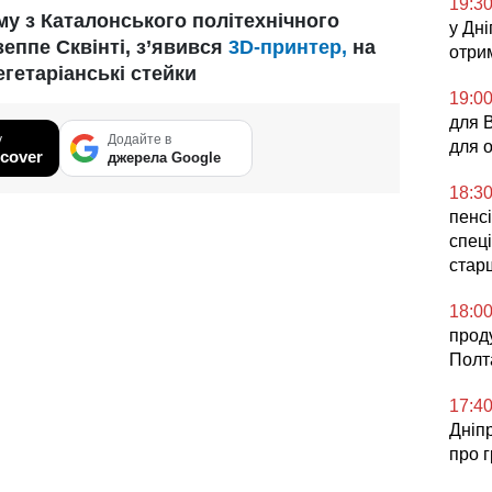
19:3
му з Каталонського політехнічного
у Дні
зеппе Сквінті, з’явився
3D-принтер,
на
отри
гетаріанські стейки
19:0
для 
у
Додайте в
для 
cover
джерела Google
18:3
пенсі
спеці
стар
18:0
прод
Полт
17:4
Дніп
про 