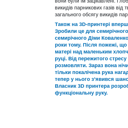
вони були їм зацікавлені. Гло
викидів парникових газів від 
загального обсягу викидів па
Також на 3D-принтері вперше
Зробили це для семирічного
семирічного Діми Коваленко
роки тому. Після пожежі, щ
матері над маленьким хлопч
руці. Від пережитого стресу
розмовляти. Зараз вона нічи
тільки покалічена рука нага
тепер у нього з’явився шанс
Власник 3D принтера розроб
функціональну руку.