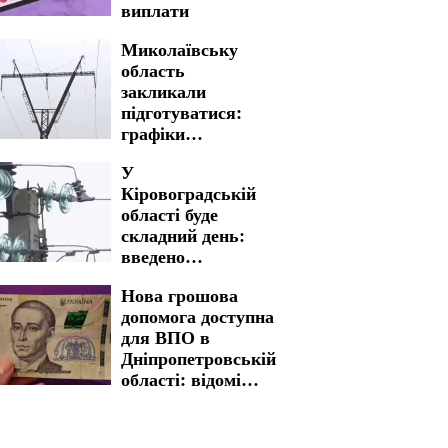
виплати
Миколаївську
область
закликали
підготуватися:
графіки
відключення
У
світла на 5 та 6
Кіровоградській
серпня введено на
області буде
довгі години
складний день:
введено
багатогодинні
Нова грошова
графіки
допомога доступна
відключення
для ВПО в
світла на 5 та 6
Дніпропетровській
серпня
області: відомі
критерії відбору
та розмір виплат