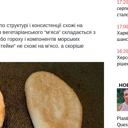
17:2
серп
стал
о структурі і консистенції схожі на
17:0
вегетаріанського “м’яса” складається з
Харкі
бо гороху і компонентів морських
шанс
тейки” не схожі на м’ясо, а скоріше
16:2
Херсо
ріше
НО
Plast
Quest