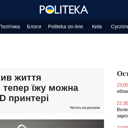
Політика
Блоги
Politeka on-line
Київ
Суспіл
Ос
ив життя
 тепер їжу можна
23:0
облас
D принтері
22:3
Читать на русском
Воли
зарпл
22:0