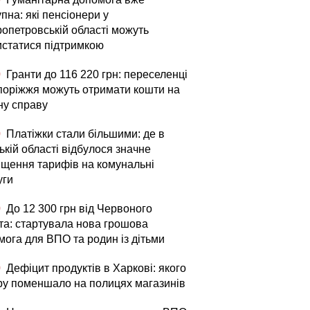
пна: які пенсіонери у
ропетровській області можуть
истатися підтримкою
0
Гранти до 116 220 грн: переселенці
апоріжжя можуть отримати кошти на
ну справу
0
Платіжки стали більшими: де в
кій області відбулося значне
ищення тарифів на комунальні
уги
0
До 12 300 грн від Червоного
та: стартувала нова грошова
мога для ВПО та родин із дітьми
0
Дефіцит продуктів в Харкові: якого
ру поменшало на полицях магазинів