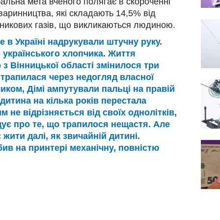
бальна мета вченого полягає в скороченні
тваринництва, які складають 14,5% від
рникових газів, що викликаються людиною.
 в Україні надрукували штучну руку.
 українського хлопчика. Життя
 з Вінницької області змінилося три
о трапилася через недогляд власної
иком, Дімі ампутували пальці на правій
 дитина на кілька років перестала
м не відрізняється від своїх однолітків,
дує про те, що трапилося нещастя. Але
 жити далі, як звичайній дитині.
ив на принтері механічну, повністю