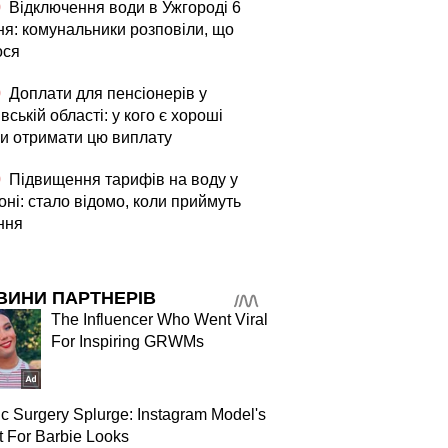
0
Відключення води в Ужгороді 6
ня: комунальники розповіли, що
ося
0
Доплати для пенсіонерів у
вській області: у кого є хороші
и отримати цю виплату
0
Підвищення тарифів на воду у
ні: стало відомо, коли приймуть
ння
ВИНИ ПАРТНЕРІВ
The Influencer Who Went Viral
For Inspiring GRWMs
ic Surgery Splurge: Instagram Model's
 For Barbie Looks