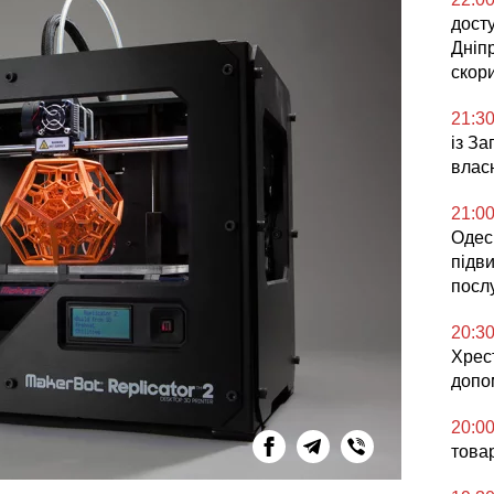
досту
Дніп
скор
21:3
із З
влас
21:0
Одесь
підв
посл
20:3
Хрес
допо
20:0
това