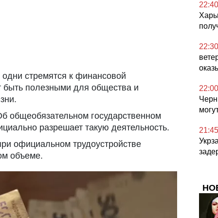
22:4
Харьк
полу
22:3
вете
оказ
ь одни стремятся к финансовой
ят быть полезными для общества и
22:0
зни.
Черн
могу
б общеобязательном государственном
циально разрешает такую ​​деятельность.
21:4
Укрз
при официальном трудоустройстве
заде
ом объеме.
НО