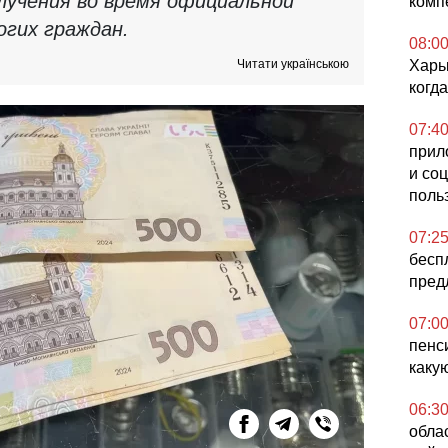
олучения во время официальной
комп
гих граждан.
08:0
Читати українською
Харьк
когд
07:4
прил
и со
поль
07:2
бесп
пред
07:0
пенс
каку
06:3
облас