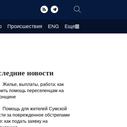
о
Происшествия
ENG
Еще
следние новости
0
Жилье, выплаты, работа: как
чить помощь переселенцам на
онщине
5
Помощь для жителей Сумской
сти за поврежденное обстрелами
: как подать заявку на