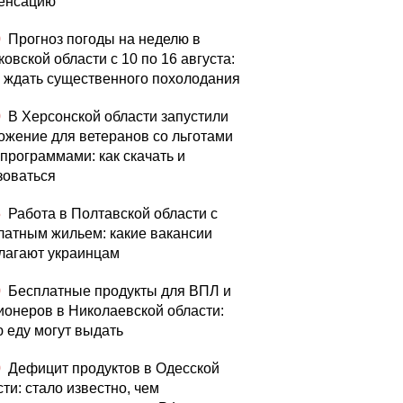
енсацию
0
Прогноз погоды на неделю в
овской области с 10 по 16 августа:
а ждать существенного похолодания
0
В Херсонской области запустили
ожение для ветеранов со льготами
цпрограммами: как скачать и
зоваться
5
Работа в Полтавской области с
латным жильем: какие вакансии
лагают украинцам
0
Бесплатные продукты для ВПЛ и
ионеров в Николаевской области:
ю еду могут выдать
0
Дефицит продуктов в Одесской
ти: стало известно, чем