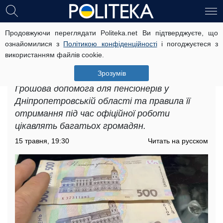
Продовжуючи переглядати Politeka.net Ви підтверджуєте, що
Грошова допомога для пенсіонерів
ознайомилися з
Політикою конфіденційності
і погоджуєтеся з
у Дніпропетровській області: хто і
використанням файлів cookie.
за яких умов може втратити
виплати
Зрозумів
Грошова допомога для пенсіонерів у
Дніпропетровській області та правила її
отримання під час офіційної роботи
цікавлять багатьох громадян.
15 травня, 19:30
Читать на русском