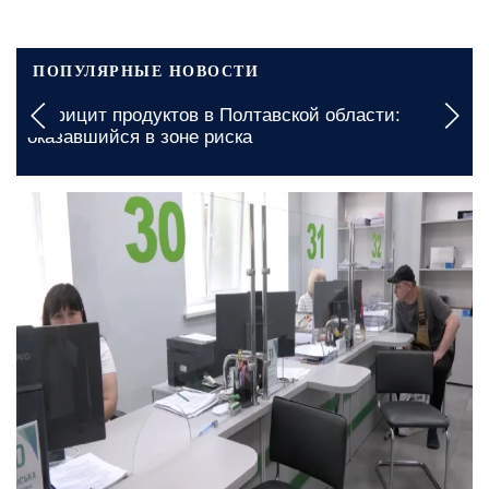
ПОПУЛЯРНЫЕ НОВОСТИ
Вы
Дефицит продуктов в Полтавской области:
гр
оказавшийся в зоне риска
ав
сегодня, 17:30