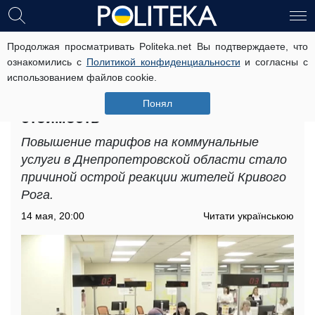
Продолжая просматривать Politeka.net Вы подтверждаете, что
Повышение тарифов на
ознакомились с
Политикой конфиденциальности
и согласны с
коммунальные услуги в
использованием файлов cookie.
Днепропетровской области: как
сильно планируют увеличить
Понял
стоимость
Повышение тарифов на коммунальные
услуги в Днепропетровской области стало
причиной острой реакции жителей Кривого
Рога.
14 мая, 20:00
Читати українською