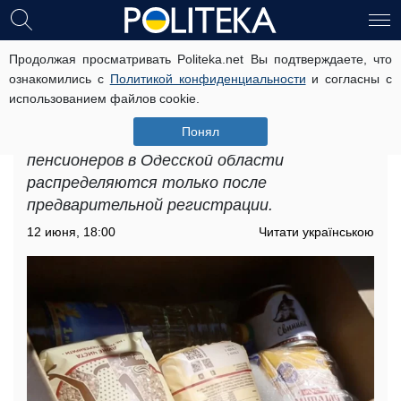
Продолжая просматривать Politeka.net Вы подтверждаете, что
Бесплатные продукты для ВПЛ и
ознакомились с
Политикой конфиденциальности
и согласны с
пенсионеров в Одесской области:
использованием файлов cookie.
кто может получить помощь
Понял
Бесплатные продукты для ВПЛ и
пенсионеров в Одесской области
распределяются только после
предварительной регистрации.
12 июня, 18:00
Читати українською