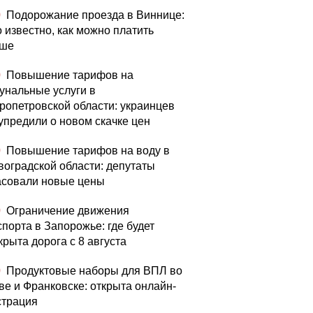
0
Подорожание проезда в Виннице:
о известно, как можно платить
ьше
0
Повышение тарифов на
унальные услуги в
ропетровской области: украинцев
упредили о новом скачке цен
0
Повышение тарифов на воду в
воградской области: депутаты
асовали новые цены
0
Ограничение движения
спорта в Запорожье: где будет
крыта дорога с 8 августа
0
Продуктовые наборы для ВПЛ во
ве и Франковске: открыта онлайн-
страция