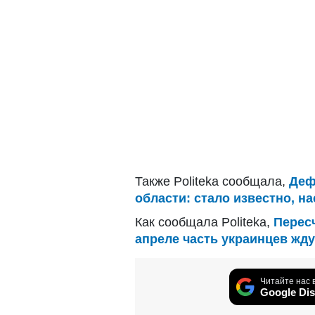
Также Politeka сообщала,
Деф
области: стало известно, н
Как сообщала Politeka,
Пересч
апреле часть украинцев жд
Читайте нас 
Google Dis