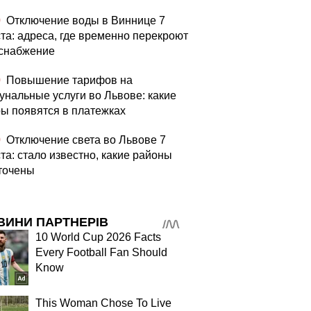
0
Отключение воды в Виннице 7
ста: адреса, где временно перекроют
снабжение
0
Повышение тарифов на
унальные услуги во Львове: какие
ы появятся в платежках
0
Отключение света во Львове 7
та: стало известно, какие районы
точены
ВИНИ ПАРТНЕРІВ
10 World Cup 2026 Facts
Every Football Fan Should
Know
This Woman Chose To Live