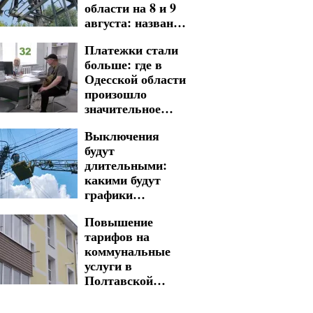
области на 8 и 9
августа: названы
адреса
Платежки стали
длительных
больше: где в
обесточений
Одесской области
произошло
значительное
повышение
Выключения
тарифов на
будут
коммунальные
длительными:
услуги
какими будут
графики
отключения света
Повышение
в Запорожье на 7
тарифов на
августа
коммунальные
услуги в
Полтавской
области: новая
стоимость стала