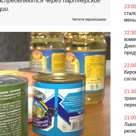
аспределяются через партнерские
23:0
ии.
стал
Читати українською
мен
22:3
комм
Днеп
пред
22:0
Киро
согл
21:3
тран
пере
21:0
Льво
реги