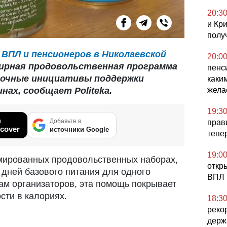
20:3
и Кр
полу
ВПЛ и пенсионеров в Николаевской
20:0
рная продовольственная программа
пенс
рочные инициативы поддержки
каки
жела
нах, сообщает Politeka.
19:3
в
Добавьте в
прав
cover
источники Google
тепе
19:0
рмированных продовольственных наборах,
откр
 дней базового питания для одного
ВПЛ 
кам организаторов, эта помощь покрывает
сти в калориях.
18:3
реко
держ