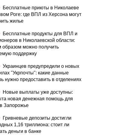
0
Бесплатные приюты в Николаеве
ивом Роге: где ВПЛ из Херсона могут
чить жилье
0
Бесплатные продукты для ВПЛ и
ионеров в Николаевской области:
м образом можно получить
емую поддержку
0
Украинцев предупредили о новых
илах "Укрпочты": какие данные
рь нужно предоставить в отделениях
0
Новые выплаты уже доступны:
ыта новая денежная помощь для
в Запорожье
0
Гривневые депозиты достигли
рдных 1,16 триллиона: стоит ли
ать деньги в банке