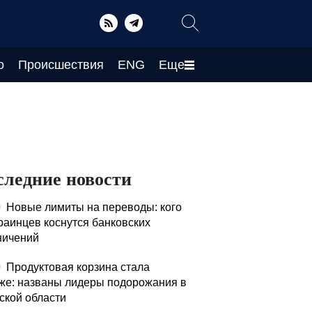
о
Происшествия
ENG
Еще
следние новости
0
Новые лимиты на переводы: кого
краинцев коснутся банковских
ничений
0
Продуктовая корзина стала
же: названы лидеры подорожания в
ской области