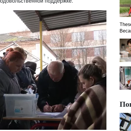
родовольственной поддержке.
Thes
Becam
По