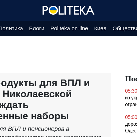
Политика
Блоги
Politeka on-line
Киев
Обществ
По
одукты для ВПЛ и
 Николаевской
05:3
из у
 ждать
огра
енные наборы
05:0
доро
я ВПЛ и пенсионеров в
Одес