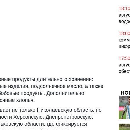
18:1
авгу
водо
18:0
комм
цифр
17:5
авгус
обес
овные продукты длительного хранения:
ные изделия, подсолнечное масло, а также
НО
бобовые продукты. Дополнительно
всяные хлопья.
ает не только Николаевскую область, но
тности Херсонскую, Днепропетровскую,
ьковскую области, где фиксируется