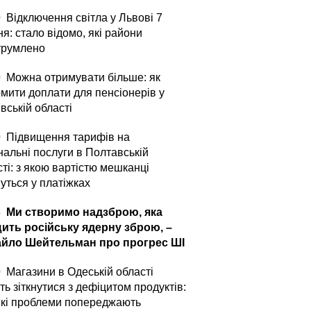
0
Відключення світла у Львові 7
я: стало відомо, які райони
трумлено
0
Можна отримувати більше: як
мити доплати для пенсіонерів у
вській області
0
Підвищення тарифів на
нальні послуги в Полтавській
ті: з якою вартістю мешканці
уться у платіжках
4
Ми створимо надзброю, яка
ить російську ядерну зброю, –
йло Шейтельман про прогрес ШІ
0
Магазини в Одеській області
ь зіткнутися з дефіцитом продуктів:
які проблеми попереджають