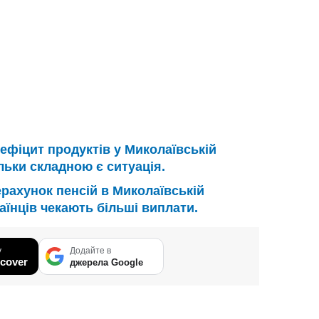
ефіцит продуктів у Миколаївській
ільки складною є ситуація.
рахунок пенсій в Миколаївській
раїнців чекають більші виплати.
у
Додайте в
cover
джерела Google