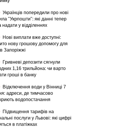
римку
0
Українців попередили про нові
ла "Укрпошти": які данні тепер
а надати у відділеннях
0
Нові виплати вже доступні:
рито нову грошову допомогу для
в Запоріжжі
0
Гривневі депозити сягнули
рдних 1,16 трильйона: чи варто
ати гроші в банку
0
Відключення води у Вінниці 7
ня: адреси, де тимчасово
криють водопостачання
0
Підвищення тарифів на
альні послуги у Львові: які цифрі
яться в платіжках