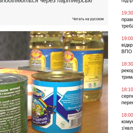
озподіляються через партнерські
підт
19:3
Читать на русском
прави
треб
19:0
відк
ВПО 
18:3
реко
трим
18:1
серп
пере
18:0
комун
з'явл