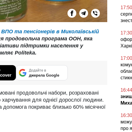
17:5
серпн
знес
ВПО та пенсіонерів в Миколаївській
17:3
я продовольча програма ООН, яка
офор
ціативи підтримки населення у
Харкі
мляє Politeka.
17:0
кому
у
Додайте в
облас
cover
джерела Google
стикн
16:4
овані продовольчі набори, розраховані
знищ
о харчування для однієї дорослої людини.
Миха
ка допомога покриває близько 60% місячної
16:3
можут
про 