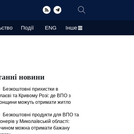
ьство
Події
ENG
Інше
танні новини
0
Безкоштовні прихистки в
лаєві та Кривому Розі: де ВПО з
онщини можуть отримати житло
0
Безкоштовні продукти для ВПО та
онерів у Миколаївській області:
 чином можна отримати бажану