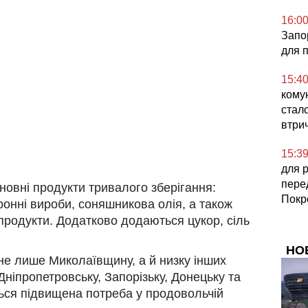
16:0
Запор
для 
15:4
комун
стал
втри
15:3
для 
пере
новні продукти тривалого зберігання:
Покр
ронні вироби, соняшникова олія, а також
 продукти. Додатково додаються цукор, сіль
НО
е лише Миколаївщину, а й низку інших
 Дніпропетровську, Запорізьку, Донецьку та
ться підвищена потреба у продовольчій