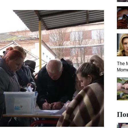
The 
Mome
По