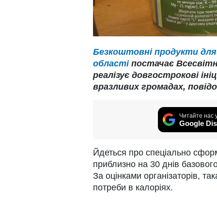
Безкоштовні продукти для 
області
постачає Всесвітн
реалізує довгострокові іні
вразливих громадах, повідо
Читайте нас 
Google Dis
Йдеться про спеціально сформ
приблизно на 30 днів базовог
За оцінками організаторів, та
потреби в калоріях.