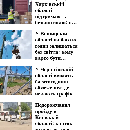
Харківській
області
підтримають
безкоштовно: яку
гуманітарну
У Вінницькій
допомогу можна
області на багато
отримати
годин залишаться
без світла: кому
варто бути
готовими до
У Чернігівській
графіків
області вводять
відключення на 7
багатогодинні
серпня
обмеження: де
чекають графіки
відключення
Подорожчання
світла на 6 та 7
проїзду в
серпня
Київській
області: квиток
значно додав в