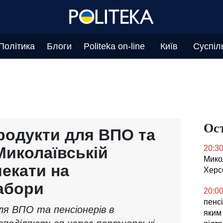
Політика
Блоги
Politeka on-line
Київ
Суспіл
Ос
родукти для ВПО та
Миколаївській
20:3
Мико
чекати на
Херс
абори
20:0
пенсі
я ВПО та пенсіонерів в
яким