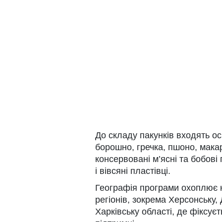
До складу пакунків входять ос
борошно, гречка, пшоно, мака
консервовані м’ясні та бобові
і вівсяні пластівці.
Географія програми охоплює н
регіонів, зокрема Херсонську,
Харківську області, де фіксує