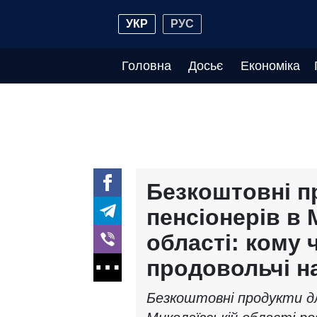
УКР
РУС
Головна
Досьє
Економіка
Безкоштовні п
пенсіонерів в 
області: кому 
продовольчі н
Безкоштовні продукти дл