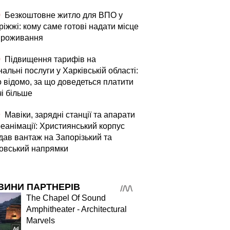
0
Безкоштовне житло для ВПО у
іжжі: кому саме готові надати місце
проживання
0
Підвищення тарифів на
альні послуги у Харківській області:
о відомо, за що доведеться платити
чі більше
9
Мавіки, зарядні станції та апарати
реанімації: Християнський корпус
дав вантаж на Запорізький та
овський напрямки
ВИНИ ПАРТНЕРІВ
The Chapel Of Sound
Amphitheater - Architectural
Marvels