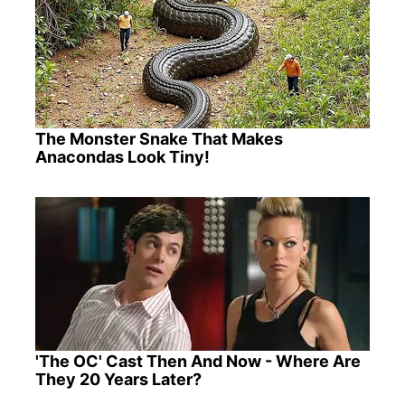
The Monster Snake That Makes
Anacondas Look Tiny!
'The OC' Cast Then And Now - Where Are
They 20 Years Later?