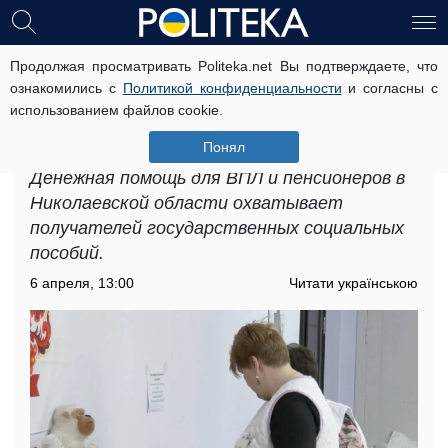
Продолжая просматривать Politeka.net Вы подтверждаете, что
Денежная помощь для ВПЛ и
ознакомились с
Политикой конфиденциальности
и согласны с
пенсионеров в Николаевской
использованием файлов cookie.
области: кто имеет право на
получение этих выплат
Понял
Денежная помощь для ВПЛ и пенсионеров в
Николаевской области охватывает
получателей государственных социальных
пособий.
6 апреля, 13:00
Читати українською