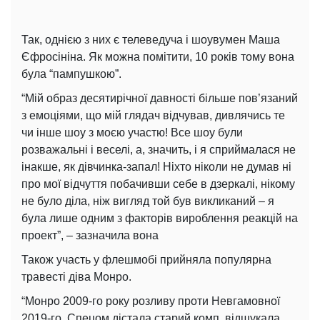
Так, однією з них є телеведуча і шоувумен Маша
Єфросініна. Як можна помітити, 10 років тому вона
була “пампушкою”.
“Мій образ десятирічної давності більше пов’язаний
з емоціями, що мій глядач відчував, дивлячись те
чи інше шоу з моєю участю! Все шоу були
розважальні і веселі, а, значить, і я сприймалася не
інакше, як дівчинка-запал! Ніхто ніколи не думав ні
про мої відчуття побачивши себе в дзеркалі, нікому
не було діла, ніж вигляд той був викликаний – я
була лише одним з факторів вироблення реакцій на
проект”, – зазначила вона
Також участь у флешмобі прийняла популярна
травесті діва Монро.
“Монро 2009-го року розливу проти Невгамовної
2019-го. Спецом дістала старий комп, відшукала