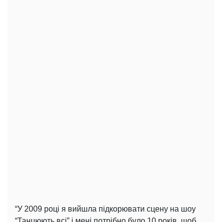
“У 2009 році я вийшла підкорювати сцену на шоу
“Танцюють всі” і мені потрібно було 10 років, щоб