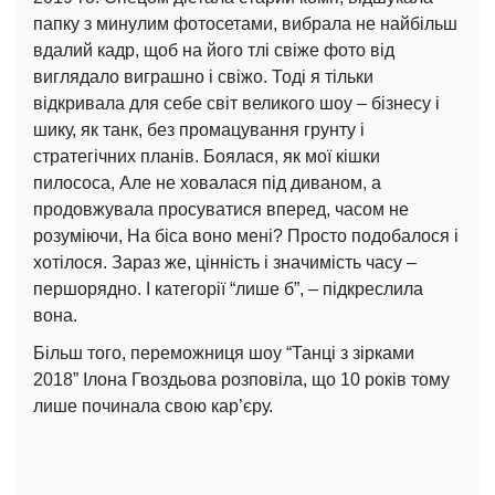
папку з минулим фотосетами, вибрала не найбільш
вдалий кадр, щоб на його тлі свіже фото від
виглядало виграшно і свіжо. Тоді я тільки
відкривала для себе світ великого шоу – бізнесу і
шику, як танк, без промацування грунту і
стратегічних планів. Боялася, як мої кішки
пилососа, Але не ховалася під диваном, а
продовжувала просуватися вперед, часом не
розуміючи, На біса воно мені? Просто подобалося і
хотілося. Зараз же, цінність і значимість часу –
першорядно. І категорії “лише б”, – підкреслила
вона.
Більш того, переможниця шоу “Танці з зірками
2018” Ілона Гвоздьова розповіла, що 10 років тому
лише починала свою кар’єру.