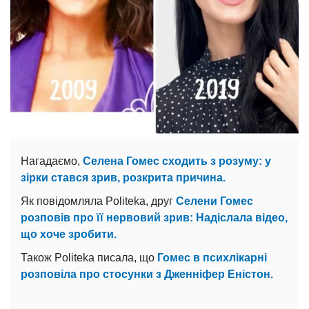
Нагадаємо,
Селена Гомес сходить з розуму: у
зірки стався зрив, розкрита причина.
Як повідомляла Politeka, друг
Селени Гомес
розповів про її нервовий зрив: Надіслала відео,
що хоче зробити.
Також Politeka писала, що
Гомес в психлікарні
розповіла про стосунки з Дженніфер Еністон.