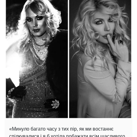
«Минуло багато часу з тих пір, як ми востаннє
спілкувалися і я б хотіла побажати всім щасливого