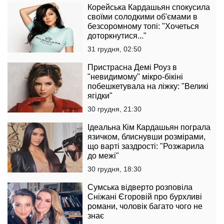
Корейська Кардашьян спокусила
своїми солодкими об'ємами в
безсоромному топі: "Хочеться
доторкнутися..."
31 грудня, 02:50
Пристрасна Демі Роуз в
"невидимому" мікро-бікіні
побешкетувала на ліжку: "Великі
ягідки"
30 грудня, 21:30
Ідеальна Кім Кардашьян пограла
язичком, блиснувши розмірами,
що варті заздрості: "Розжарила
до межі"
30 грудня, 18:30
Сумська відверто розповіла
Сніжані Єгоровій про бурхливі
романи, чоловік багато чого не
знає