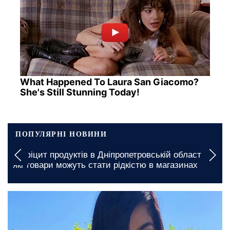
What Happened To Laura San Giacomo?
She's Still Stunning Today!
ПОПУЛЯРНІ НОВИНИ
Графіки відключенн
тів в Дніпропетровській області:
на 8 та 9 серпня: 
уть стати рідкістю в магазинах
знеструмлень
1 січня, 04:45