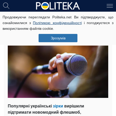
Продовжуючи переглядати Politeka.net Ви підтверджуєте, що
Українські зірки поділилися своїми
ознайомилися з
Політикою конфіденційності
і погоджуєтеся з
знімками “до” і “після”: пампушка,
використанням файлів cookie.
мачо і травесті-діва
Зрозумів
16 січня, 20:43
Читать на русском
Популярні українські
зірки
вирішили
підтримати новомодний флешмоб,