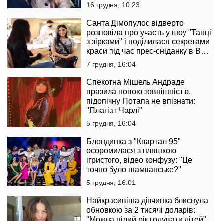
16 грудня, 10:23
Санта Дімопулос відверто
розповіла про участь у шоу "Танці
з зірками" і поділилася секретами
краси під час прес-сніданку в B
Boutique Bar
7 грудня, 16:04
Спекотна Мішель Андраде
вразила новою зовнішністю,
підопічну Потапа не впізнати:
"Плагіат Чарлі"
5 грудня, 16:04
Блондинка з "Квартал 95"
осоромилася з пляшкою
ігристого, відео конфузу: "Це
точно було шампанське?"
5 грудня, 16:01
Найкрасивіша дівчинка блиснула
обновкою за 2 тисячі доларів:
"Можна цілий рік годувати дітей"