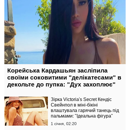
Корейська Кардашьян засліпила
своїми соковитими "делікатесами" в
декольте до пупка: "Дух захоплює"
Зірка Victoria's Secret Кендіс
Свейнпол в міні-бікіні
влаштувала гарячий танець під
пальмами: "Ідеальна фігура"
1 січня, 02:20