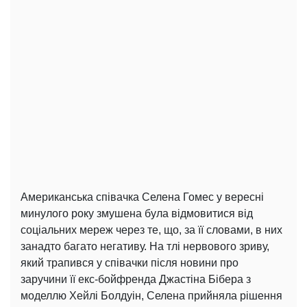
Американська співачка Селена Гомес у вересні
минулого року змушена була відмовитися від
соціальних мереж через те, що, за її словами, в них
занадто багато негативу. На тлі нервового зриву,
який трапився у співачки після новини про
заручини її екс-бойфренда Джастіна Бібера з
моделлю Хейлі Болдуін, Селена прийняла рішення