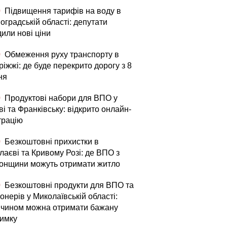
0
Підвищення тарифів на воду в
оградській області: депутати
или нові ціни
0
Обмеження руху транспорту в
іжжі: де буде перекрито дорогу з 8
ня
0
Продуктові набори для ВПО у
і та Франківську: відкрито онлайн-
трацію
0
Безкоштовні прихистки в
лаєві та Кривому Розі: де ВПО з
онщини можуть отримати житло
0
Безкоштовні продукти для ВПО та
онерів у Миколаївській області:
 чином можна отримати бажану
римку