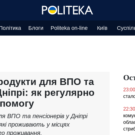
Політика
Блоги
Politeka on-line
Київ
Суспіл
Ос
родукти для ВПО та
Дніпрі: як регулярно
23:0
стал
опомогу
22:3
я ВПО та пенсіонерів у Дніпрі
кому
облас
які проживають у місцях
стриб
о проживання.