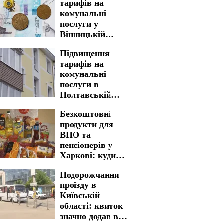
тарифів на
комунальні
послуги у
Вінницькій
області: ціни
Підвищення
можуть злетіти
тарифів на
майже в двічі
комунальні
послуги в
Полтавській
області: нова
Безкоштовні
вартість стала
продукти для
реальністю
ВПО та
пенсіонерів у
Харкові: куди
звертатися для
Подорожчання
отримання
проїзду в
життєво важливої
Київській
допомоги
області: квиток
значно додав в