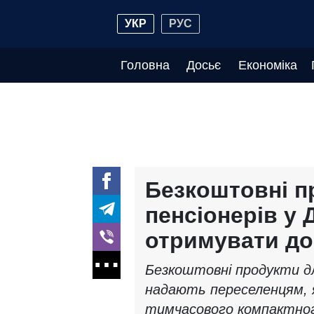
УКР
РУС
Головна
Досьє
Економіка
Безкоштовні п
пенсіонерів у 
отримувати д
Безкоштовні продукти дл
надають переселенцям, 
тимчасового компактног