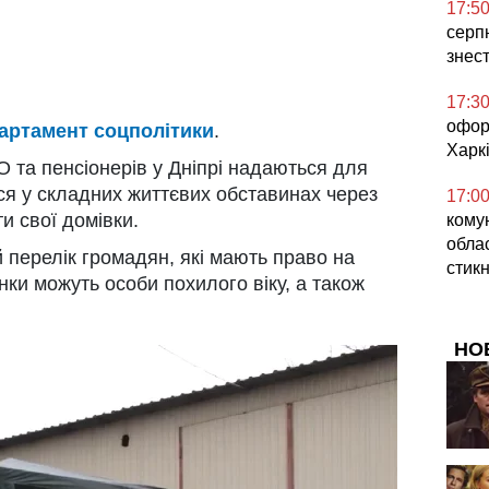
17:5
серпн
знес
17:3
офор
артамент соцполітики
.
Харкі
 та пенсіонерів у Дніпрі надаються для
ся у складних життєвих обставинах через
17:0
и свої домівки.
кому
облас
ий перелік громадян, які мають право на
стикн
нки можуть особи похилого віку, а також
НО