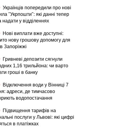
0
Українців попередили про нові
ла "Укрпошти": які данні тепер
а надати у відділеннях
0
Нові виплати вже доступні:
рито нову грошову допомогу для
в Запоріжжі
0
Гривневі депозити сягнули
рдних 1,16 трильйона: чи варто
ати гроші в банку
0
Відключення води у Вінниці 7
ня: адреси, де тимчасово
криють водопостачання
0
Підвищення тарифів на
альні послуги у Львові: які цифрі
яться в платіжках