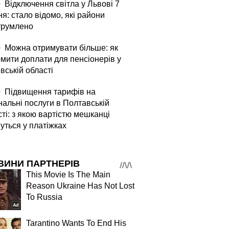
0
Відключення світла у Львові 7
я: стало відомо, які райони
трумлено
0
Можна отримувати більше: як
мити доплати для пенсіонерів у
вській області
0
Підвищення тарифів на
нальні послуги в Полтавській
ті: з якою вартістю мешканці
уться у платіжках
ВИНИ ПАРТНЕРІВ
This Movie Is The Main
Reason Ukraine Has Not Lost
To Russia
Tarantino Wants To End His