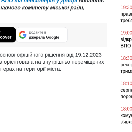
ВПО та пенсіонерів у Дніпрі
видають
навчого комітету міської ради,
19:3
прави
треб
у
Додайте в
19:0
cover
джерела Google
відк
ВПО 
 основі офіційного рішення від 19.12.2023
18:3
га орієнтована на внутрішньо переміщених
реко
терах на території міста.
трим
18:1
серп
пере
18:0
комун
з'явл