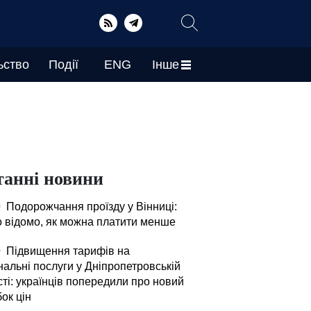
ьство
Події
ENG
Інше
танні новини
0
Подорожчання проїзду у Вінниці:
о відомо, як можна платити менше
0
Підвищення тарифів на
нальні послуги у Дніпропетровській
ті: українців попередили про новий
ок цін