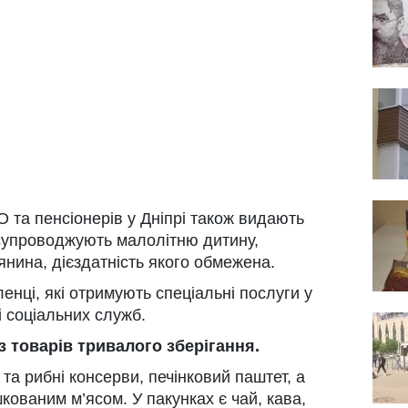
 та пенсіонерів у Дніпрі також видають
 супроводжують малолітню дитину,
янина, дієздатність якого обмежена.
нці, які отримують спеціальні послуги у
і соціальних служб.
 товарів тривалого зберігання.
та рибні консерви, печінковий паштет, а
шкованим м’ясом. У пакунках є чай, кава,