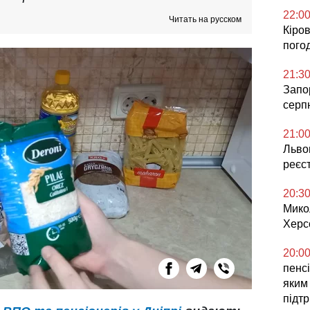
22:0
Читать на русском
Кіров
погод
21:3
Запор
серп
21:0
Львов
реєс
20:3
Мико
Херс
20:0
пенсі
яким
підт