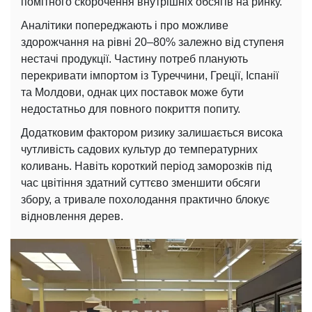
помітного скорочення внутрішніх обсягів на ринку.
Аналітики попереджають і про можливе
здорожчання на рівні 20–80% залежно від ступеня
нестачі продукції. Частину потреб планують
перекривати імпортом із Туреччини, Греції, Іспанії
та Молдови, однак цих поставок може бути
недостатньо для повного покриття попиту.
Додатковим фактором ризику залишається висока
чутливість садових культур до температурних
коливань. Навіть короткий період заморозків під
час цвітіння здатний суттєво зменшити обсяги
збору, а тривале похолодання практично блокує
відновлення дерев.