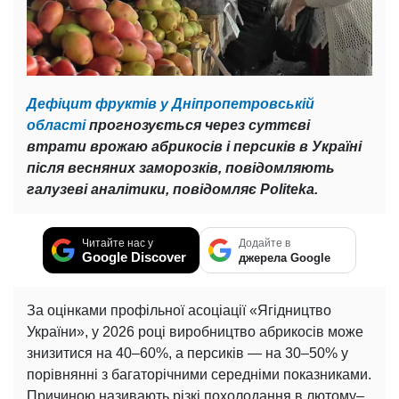
Дефіцит фруктів у Дніпропетровській
області
прогнозується через суттєві
втрати врожаю абрикосів і персиків в Україні
після весняних заморозків, повідомляють
галузеві аналітики, повідомляє Politeka.
Читайте нас у
Додайте в
Google Discover
джерела Google
За оцінками профільної асоціації «Ягідництво
України», у 2026 році виробництво абрикосів може
знизитися на 40–60%, а персиків — на 30–50% у
порівнянні з багаторічними середніми показниками.
Причиною називають різкі похолодання в лютому–