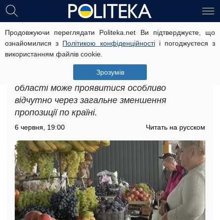
Продовжуючи переглядати Politeka.net Ви підтверджуєте, що
Дефіцит фруктів у
ознайомилися з
Політикою конфіденційності
і погоджуєтеся з
Дніпропетровській області: нова
використанням файлів cookie.
проблема знову непокоїть жителів
Зрозумів
Дефіцит фруктів у Дніпропетровській
області може проявитися особливо
відчутно через загальне зменшення
пропозиції по країні.
6 червня, 19:00
Читать на русском