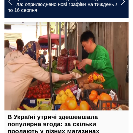
світла: оприлюднено нові графіки на тиждень з 10
по 16 серпня
12 травня, 21:00
В Україні утричі здешевшала
популярна ягода: за скільки
продають у різних магазинах