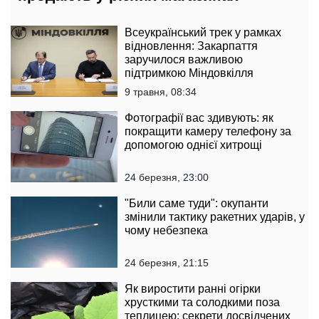
Всеукраїнський трек у рамках
відновлення: Закарпаття
заручилося важливою
підтримкою Міндовкілля
9 травня, 08:34
Фотографії вас здивують: як
покращити камеру телефону за
допомогою однієї хитрощі
24 березня, 23:00
"Били саме туди": окупанти
змінили тактику ракетних ударів, у
чому небезпека
24 березня, 21:15
Як виростити ранні огірки
хрусткими та солодкими поза
теплицею: секрети досвідчених