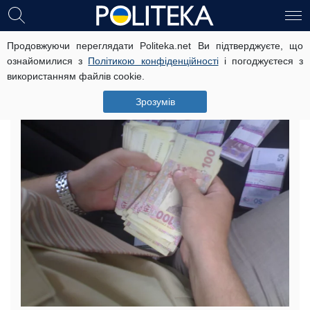
Продовжуючи переглядати Politeka.net Ви підтверджуєте, що
Слідчого та інспектора райвідділу
ознайомилися з
Політикою конфіденційності
і погоджуєтеся з
міліції затримали на хабарі
використанням файлів cookie.
18 липня, 13:50
Читать на русском
Зрозумів