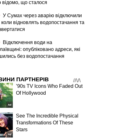
о відомо, що сталося
0
У Сумах через аварію відключили
: коли відновлять водопостачання та
 звертатися
0
Відключення води на
аївщині: опубліковано адреси, які
шились без водопостачання
ВИНИ ПАРТНЕРІВ
’90s TV Icons Who Faded Out
Of Hollywood
See The Incredible Physical
Transformations Of These
Stars