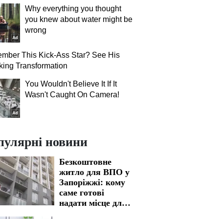
Why everything you thought
you knew about water might be
wrong
mber This Kick-Ass Star? See His
ing Transformation
You Wouldn't Believe It If It
Wasn't Caught On Camera!
пулярні новини
Безкоштовне
житло для ВПО у
Запоріжжі: кому
саме готові
надати місце для
проживання