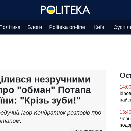
Політика
Блоги
Politeka on-line
Київ
Суспіл
Ос
ілився незручними
ро "обман" Потапа
14:0
Кіров
їни: "Крізь зуби!"
найс
ведучий Ігор Кондратюк розповів про
13:4
Черні
Потапом.
подо