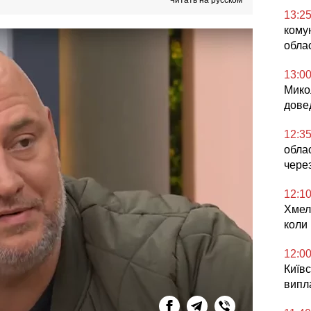
Читать на русском
13:2
комун
облас
13:0
Микол
дове
12:3
облас
чере
12:1
Хмел
коли
12:0
Київс
випл