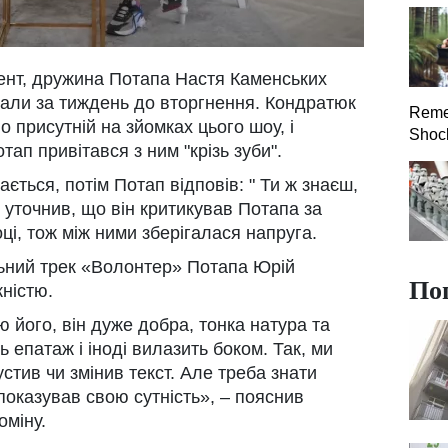
ент, дружина Потапа Настя Каменських
хали за тиждень до вторгнення. Кондратюк
Reme
о присутній на зйомках цього шоу, і
Shock
тап привітався з ним "крізь зуби".
ється, потім Потап відповів: " Ти ж знаєш,
 уточнив, що він критикував Потапа за
оці, тож між ними зберігалася напруга.
ьний трек «Волонтер» Потапа Юрій
По
ністю.
 його, він дуже добра, тонка натура та
ь епатаж і іноді вилазить боком. Так, ми
устив чи змінив текст. Але треба знати
 показував свою сутність», – пояснив
оміну.