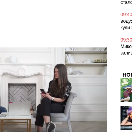
стал
09:4
воду
куди
09:3
Микол
зали
НО