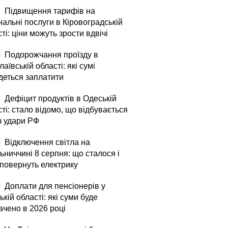
5
Підвищення тарифів на
альні послуги в Кіровоградській
ті: ціни можуть зрости вдвічі
0
Подорожчання проїзду в
аївській області: які сумі
деться заплатити
5
Дефіцит продуктів в Одеській
ті: стало відомо, що відбувається
з удари РФ
0
Відключення світла на
ьниччині 8 серпня: що сталося і
 повернуть електрику
0
Доплати для пенсіонерів у
ькій області: які суми буде
ачено в 2026 році