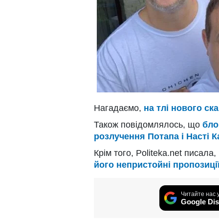
Нагадаємо,
на тлі нового ск
Також повідомлялось, що
бло
розлучення Потапа і Насті 
Крім того, Politeka.net писала
його непристойні пропозиції
Читайте нас 
Google Dis