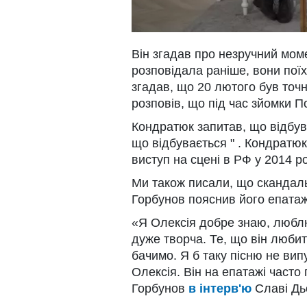
Він згадав про незручний мом
розповідала раніше, вони пої
згадав, що 20 лютого був точн
розповів, що під час зйомки По
Кондратюк запитав, що відбува
що відбувається " . Кондратюк
виступ на сцені в РФ у 2014 р
Ми також писали, що скандал
Горбунов пояснив його епатаж
«Я Олексія добре знаю, люблю
дуже творча. Те, що він любит
бачимо. Я б таку пісню не вип
Олексія. Він на епатажі часто
Горбунов
в інтерв'ю
Славі Дь