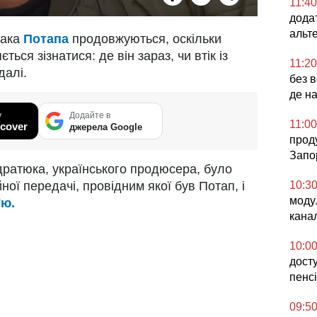
11:40
дода
альт
вака
Потапа
продовжуються, оскільки
ться зізнатися: де він зараз, чи втік із
11:20
далі.
без в
де н
у
Додайте в
11:00
cover
джерела Google
проду
Запо
дратюка, українського продюсера, було
10:3
ної передачі, провідним якої був Потап, і
моду
'ю.
кана
10:0
дост
пенсі
09:5