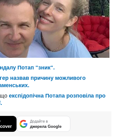
андалу Потап "зник".
гер назвав причину можливого
Каменських.
, що
експідопічна Потапа розповіла про
.
у
Додайте в
cover
джерела Google