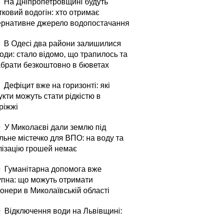
На Дніпропетровщині будуть
тковий водогін: хто отримає
ернативне джерело водопостачання
В Одесі два райони залишилися
оди: стало відомо, що трапилось та
абрати безкоштовно в бюветах
Дефіцит вже на горизонті: які
кти можуть стати рідкістю в
ріжжі
0
У Миколаєві дали землю під
льне містечко для ВПО: на воду та
лізацію грошей немає
0
Гуманітарна допомога вже
упна: що можуть отримати
онери в Миколаївській області
0
Відключення води на Львівщині: