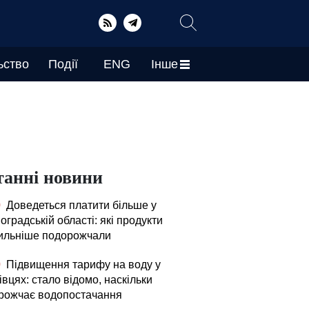
ьство
Події
ENG
Інше
танні новини
0
Доведеться платити більше у
оградській області: які продукти
ильніше подорожчали
0
Підвищення тарифу на воду у
вцях: стало відомо, наскільки
рожчає водопостачання