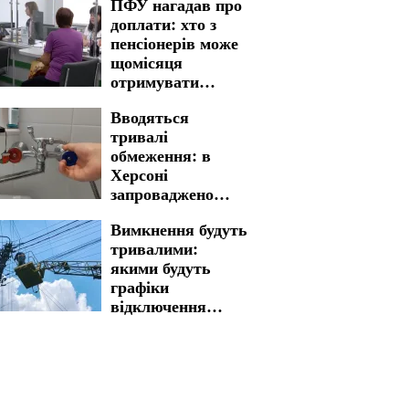
ПФУ нагадав про
доплати: хто з
пенсіонерів може
щомісяця
отримувати
більше у
Вводяться
Дніпропетровській
тривалі
області
обмеження: в
Херсоні
запроваджено
нові графіки
Вимкнення будуть
відключення води
тривалими:
якими будуть
графіки
відключення
світла у
Запоріжжі на 7
серпня