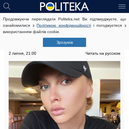
Продовжуючи переглядати Politeka.net Ви підтверджуєте, що
Полякова серйозно захворіла,
ознайомилися з
Політикою конфіденційності
і погоджуєтеся з
з'явилися подробиці: "Я жахливо..."
використанням файлів cookie.
Співачка Оля Полякова розповіла про свою
Зрозумів
хворобу, поділившись кадрами.
2 липня, 21:00
Читать на русском