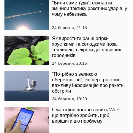
"Били саме туди": окупанти
змінили тактику ракетних ударів, у
чому небезпека
24 березня, 21:15
Як виростити ранні огірки
хрусткими та солодкими поза
теплицею: секрети досвідчених
городників
24 березня, 20:15
"Потрібно з великою
обережністю": експерт розкрив
важливу інформацію про ракетні
обстріли
24 березня, 19:20
Смартфон погано ловить Wi-Fi:
що потрібно зробити, щоб
вирішити цю проблему