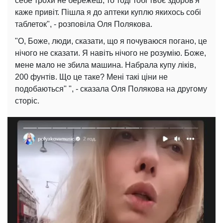
себе трохи не бережеш, то тоді тобі твоє здоров'я
каже привіт. Пішла я до аптеки куплю якихось собі
таблеток", - розповіла Оля Полякова.
"О, Боже, люди, сказати, що я почуваюся погано, це
нічого не сказати. Я навіть нічого не розумію. Боже,
мене мало не збила машина. Набрала купу ліків,
200 фунтів. Що це таке? Мені такі ціни не
подобаються" ", - сказала Оля Полякова на другому
сторіс.