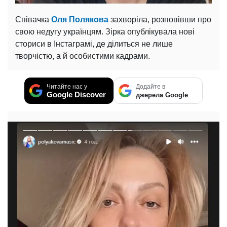
Співачка
Оля Полякова
захворіла, розповівши про
свою недугу українцям. Зірка опублікувала нові
сториси в Інстаграмі, де ділиться не лише
творчістю, а й особистими кадрами.
Читайте нас у
Додайте в
Google Discover
джерела Google