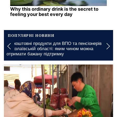
Why this ordinary drink is the secret to
feeling your best every day
ПОПУЛЯРНІ НОВИНИ
зкоштовні продукти для ВПО та пенсіонерів у
Підвищ
колаївській області: яким чином можна
Полтав
римати бажану підтримку
стикну
12 травня, 21:00