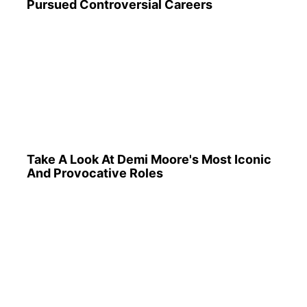
The 90s Was A Fantastic Decade For Fans
Of Action Movies
What Happened To The Blue Lagoon Cast?
See Them Now