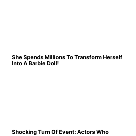
She Spends Millions To Transform Herself
Into A Barbie Doll!
Shocking Turn Of Event: Actors Who
Pursued Controversial Careers
Take A Look At Demi Moore's Most Iconic
And Provocative Roles