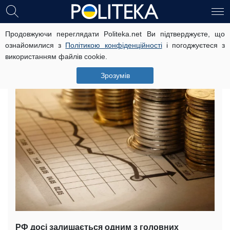
Продовжуючи переглядати Politeka.net Ви підтверджуєте, що
Несподівано: Росія виявилася в
ознайомилися з
Політикою конфіденційності
і погоджуєтеся з
трійці головних інвесторів України
використанням файлів cookie.
9 грудня, 14:33
Читать на русском
Зрозумів
РФ досі залишається одним з головних