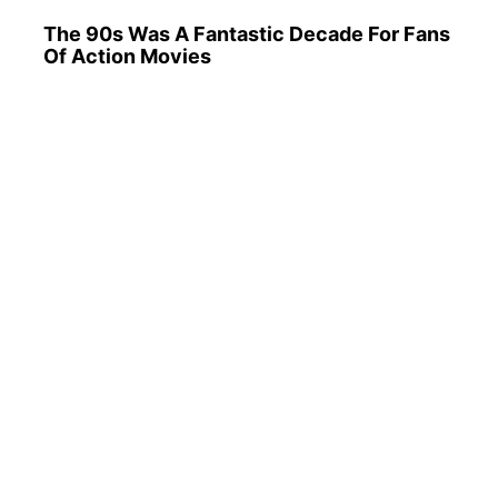
Discover 15 Surprising Things Forbidden
By The Bible
How Did They Get Gina Carano To Take It